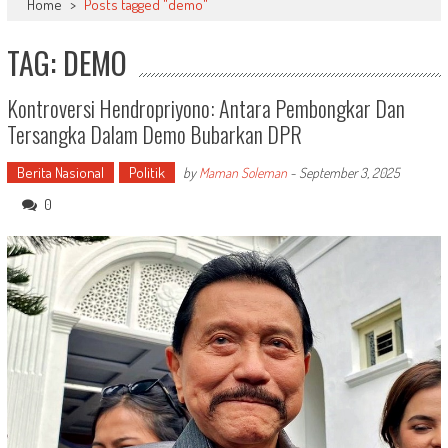
Home
>
Posts tagged "demo"
TAG: DEMO
Kontroversi Hendropriyono: Antara Pembongkar Dan
Tersangka Dalam Demo Bubarkan DPR
Berita Nasional
Politik
by
Maman Soleman
-
September 3, 2025
0