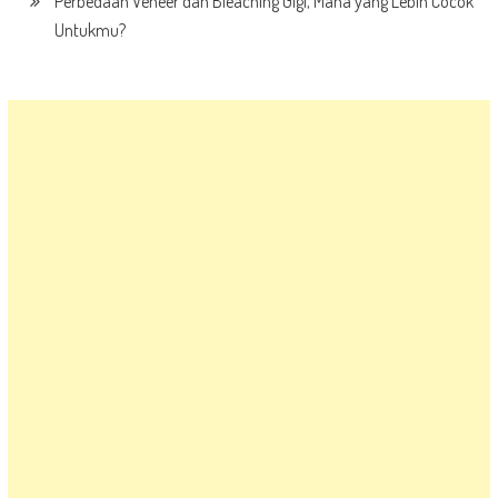
Perbedaan Veneer dan Bleaching Gigi, Mana yang Lebih Cocok
Untukmu?