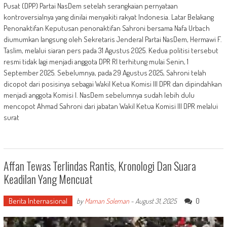
Pusat (DPP) Partai NasDem setelah serangkaian pernyataan
kontroversialnya yang dinilai menyakiti rakyat Indonesia. Latar Belakang
Penonaktifan Keputusan penonaktifan Sahroni bersama Nafa Urbach
diumumkan langsung oleh Sekretaris Jenderal Partai NasDem, Hermawi F.
Taslim, melalui siaran pers pada 31 Agustus 2025. Kedua politisi tersebut
resmi tidak lagi menjadi anggota DPR RI terhitung mulai Senin, 1
September 2025. Sebelumnya, pada 29 Agustus 2025, Sahroni telah
dicopot dari posisinya sebagai Wakil Ketua Komisi III DPR dan dipindahkan
menjadi anggota Komisi I. NasDem sebelumnya sudah lebih dulu
mencopot Ahmad Sahroni dari jabatan Wakil Ketua Komisi III DPR melalui
surat
Affan Tewas Terlindas Rantis, Kronologi Dan Suara
Keadilan Yang Mencuat
Berita Internasional
0
by
Maman Soleman
-
August 31, 2025