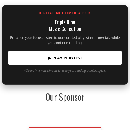
DIGITAL MULTIMEDIA HUB
Triple Nine
Music Collection
Enhance your focus. Listen to our curated playlist in a
new tab
while
you continue reading.
▶ PLAY PLAYLIST
*Opens in a new window to keep your reading uninterrupted.
Our Sponsor