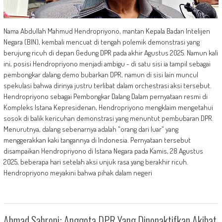
Nama Abdullah Mahmud Hendropriyono, mantan Kepala Badan Intelijen
Negara (BIN), kembali mencuat di tengah polemik demonstrasi yang
berujung ricuh di depan Gedung DPR pada akhir Agustus 2025. Namun kali
ini, posisi Hendropriyono menjadi ambigu - di satu sisi ia tampil sebagai
pembongkar dalang demo bubarkan DPR, namun di sisi lain muncul
spekulasi bahwa dirinya justru terlibat dalam orchestrasi aksi tersebut.
Hendropriyono sebagai Pembongkar Dalang Dalam pernyataan resmi di
Kompleks Istana Kepresidenan, Hendropriyono mengklaim mengetahui
sosok di balik kericuhan demonstrasi yang menuntut pembubaran DPR.
Menurutnya, dalang sebenarnya adalah "orang dari luar" yang
menggerakkan kaki tangannya di Indonesia. Pernyataan tersebut
disampaikan Hendropriyono di Istana Negara pada Kamis, 28 Agustus
2025, beberapa hari setelah aksi unjuk rasa yang berakhir ricuh.
Hendropriyono meyakini bahwa pihak dalam negeri
Ahmad Sahroni: Anggota DPR Yang Dinonaktifkan Akibat