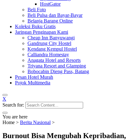
HostGator
Beli Foto
Beli Pulsa dan Bayar-Bayar
Belanja Barang Online
Koleksi Buku Gratis
Jaringan Penginapan Kami
Cheap Inn Banyuwangi
Gandrung City Hostel
Kendang Kempul Hostel
Calliandra Homestay
Anagata Hotel and Resorts
Triyana Resort and Glamping
Bobocabin Dieng Pass, Batang
Pesan Hotel Murah
Pojok Multimedia
X
Search for:
You are here
Home
>
Berita Nasional
>
Burnout Bisa Mengubah Kepribadian,