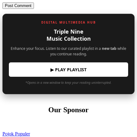
DIGITAL MULTIMEDIA HUB
Triple Nine
Music Collection
Enhance your focus. Listen to our curated playlist in a
new tab
while
you continue reading.
▶ PLAY PLAYLIST
*Opens in a new window to keep your reading uninterrupted.
Our Sponsor
Pojok Populer