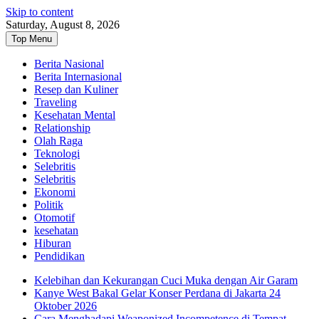
Skip to content
Saturday, August 8, 2026
Top Menu
Berita Nasional
Berita Internasional
Resep dan Kuliner
Traveling
Kesehatan Mental
Relationship
Olah Raga
Teknologi
Selebritis
Selebritis
Ekonomi
Politik
Otomotif
kesehatan
Hiburan
Pendidikan
Kelebihan dan Kekurangan Cuci Muka dengan Air Garam
Kanye West Bakal Gelar Konser Perdana di Jakarta 24
Oktober 2026
Cara Menghadapi Weaponized Incompetence di Tempat