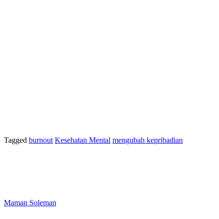
Tagged
burnout
Kesehatan Mental
mengubah kepribadian
Maman Soleman