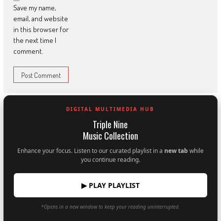
Save my name,
email, and website
in this browser for
the next time I
comment.
DIGITAL MULTIMEDIA HUB
Triple Nine
Music Collection
Enhance your focus. Listen to our curated playlist in a
new tab
while
you continue reading.
▶ PLAY PLAYLIST
*Opens in a new window to keep your reading uninterrupted.