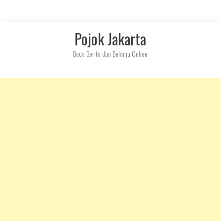
Skip
Pojok Jakarta
to
content
Baca Berita dan Belanja Online