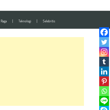
 Raga
Teknologi
Selebritis