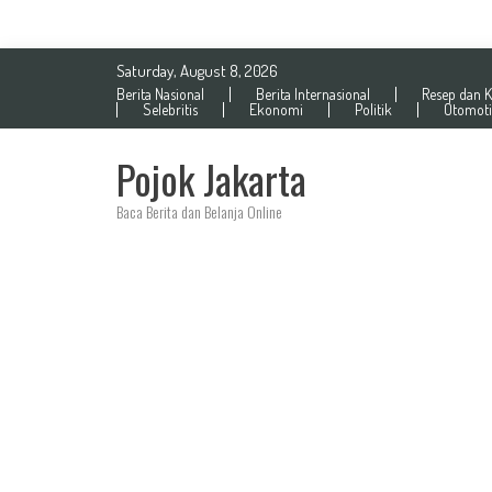
Skip
Saturday, August 8, 2026
to
Berita Nasional
Berita Internasional
Resep dan K
content
Selebritis
Ekonomi
Politik
Otomoti
Pojok Jakarta
Baca Berita dan Belanja Online