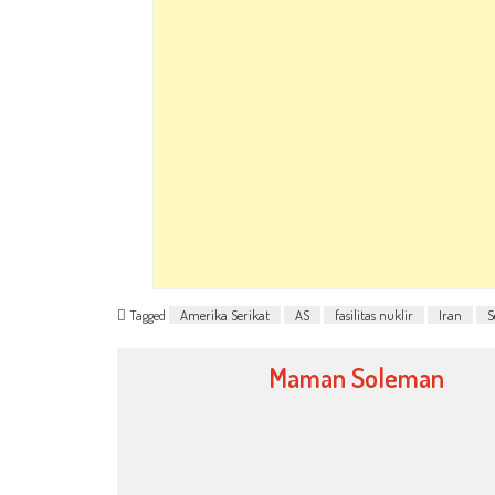
Tagged
Amerika Serikat
AS
fasilitas nuklir
Iran
S
Maman Soleman