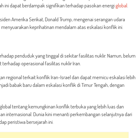
kah ini dapat berdampak signifikan terhadap pasokan energi
global
.
esiden Amerika Serikat, Donald Trump, mengenai serangan udara
ia menyuarakan keprihatinan mendalam atas eskalasi konflik ini.
erhadap penduduk yang tinggal di sekitar fasilitas nuklir. Namun, belum
erhadap operasional fasilitas nuklir Iran.
n regional terkait konflik Iran-Israel dan dapat memicu eskalasi lebih
enjadi babak baru dalam eskalasi konflik di Timur Tengah, dengan
global tentang kemungkinan konflik terbuka yang lebih luas dan
an internasional. Dunia kini menanti perkembangan selanjutnya dari
ap peristiwa bersejarah ini.