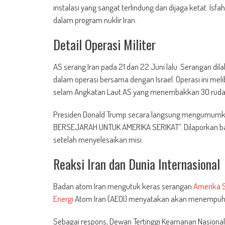
instalasi yang sangat terlindung dan dijaga ketat. Is
dalam program nuklir Iran.
Detail Operasi Militer
AS serang Iran pada 21 dan 22 Juni lalu. Serangan
dalam operasi bersama dengan Israel. Operasi ini me
selam Angkatan Laut AS yang menembakkan 30 rudal j
Presiden Donald Trump secara langsung mengumumka
BERSEJARAH UNTUK AMERIKA SERIKAT”. Dilaporkan bahw
setelah menyelesaikan misi.
Reaksi Iran dan Dunia Internasional
Badan atom Iran mengutuk keras serangan
Amerika S
Energi
Atom Iran (AEOI) menyatakan akan menempuh 
Sebagai respons, Dewan Tertinggi Keamanan Nasiona