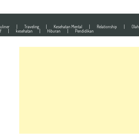
uliner
Traveling
Kesehatan Mental
Relationship
Olah
f
kesehatan
Hiburan
Pendidikan