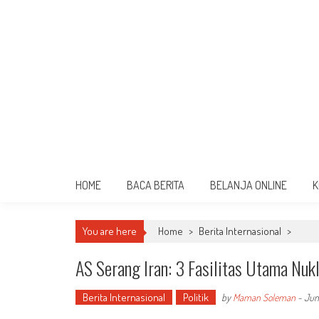
HOME
BACA BERITA
BELANJA ONLINE
K
You are here
Home
>
Berita Internasional
>
AS Serang Iran: 3 Fasilitas Utama Nukl
Berita Internasional
Politik
by
Maman Soleman
-
Jun