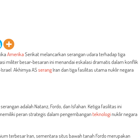
tika
Amerika
Serikat melancarkan serangan udara terhadap tiga
si militer besar-besaran ini menandai eskalasi dramatis dalam konflik
Israel. Akhirnya AS
serang
Iran dan tiga fasilitas utama nuklir negara
serangan adalah Natanz, Fordo, dan Isfahan. Ketiga fasilitas ini
 memiliki peran strategis dalam pengembangan
teknologi
nuklir negara
anium terbesar Iran, sementara situs bawah tanah Fordo merupakan