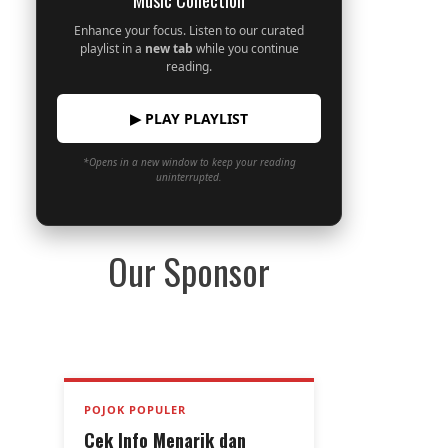
Music Collection
Enhance your focus. Listen to our curated
playlist in a
new tab
while you continue
reading.
▶ PLAY PLAYLIST
*Opens in a new window to keep your reading
uninterrupted.
Our Sponsor
POJOK POPULER
Cek Info Menarik dan