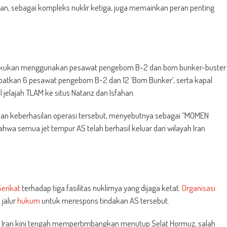
fahan, sebagai kompleks nuklir ketiga, juga memainkan peran penting
 dilakukan menggunakan pesawat pengebom B-2 dan bom bunker-buster
libatkan 6 pesawat pengebom B-2 dan 12 ‘Bom Bunker’, serta kapal
elajah TLAM ke situs Natanz dan Isfahan.
n keberhasilan operasi tersebut, menyebutnya sebagai “MOMEN
a semua jet tempur AS telah berhasil keluar dari wilayah Iran
erikat
terhadap tiga fasilitas nuklirnya yang dijaga ketat.
Organisasi
jalur
hukum
untuk merespons tindakan AS tersebut.
l Iran kini tengah mempertimbangkan menutup Selat Hormuz, salah