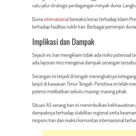
satu jalur strategis perdagangan minyak dunia. Lang
Dunia
internasional
bereaksi keras terhadap klaim Pr
terhadap fasilitas nuklir Iran. Berbagai pemimpin dun
Implikasi dan Dampak
Sejauh ini, Iran mengklaim tidak ada risiko potensial t
ada laporan rinci mengenai dampak serangan tersebut t
Serangan ini terjadi di tengah meningkatnya keteganga
lanjut di kawasan Timur Tengah. Peristiwa ini telah m
potensi melibatkan sekutu masing-masing pihak.
Situasi AS serang Iran ini menimbulkan kekhawatiran 
dampaknya terhadap stabilitas regional serta keaman
respons Iran dan reaksi komunitas internasional terhad