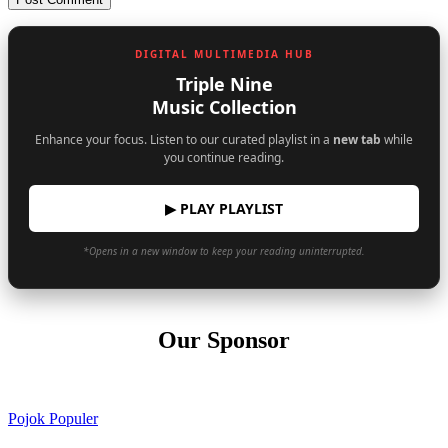
DIGITAL MULTIMEDIA HUB
Triple Nine
Music Collection
Enhance your focus. Listen to our curated playlist in a
new tab
while
you continue reading.
▶ PLAY PLAYLIST
*Opens in a new window to keep your reading uninterrupted.
Our Sponsor
Pojok Populer