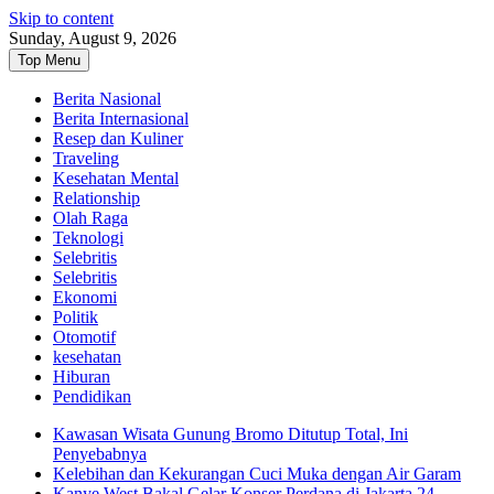
Skip to content
Sunday, August 9, 2026
Top Menu
Berita Nasional
Berita Internasional
Resep dan Kuliner
Traveling
Kesehatan Mental
Relationship
Olah Raga
Teknologi
Selebritis
Selebritis
Ekonomi
Politik
Otomotif
kesehatan
Hiburan
Pendidikan
Kawasan Wisata Gunung Bromo Ditutup Total, Ini
Penyebabnya
Kelebihan dan Kekurangan Cuci Muka dengan Air Garam
Kanye West Bakal Gelar Konser Perdana di Jakarta 24