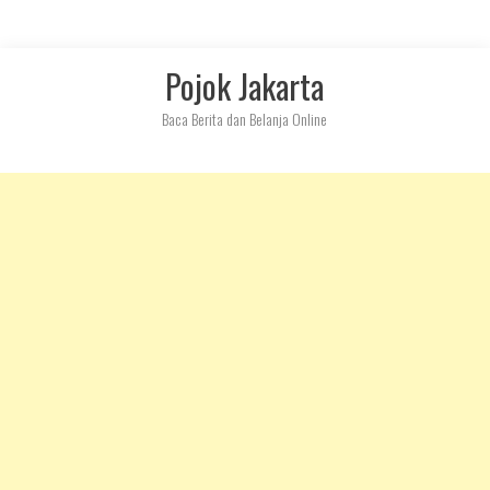
Skip
Pojok Jakarta
to
content
Baca Berita dan Belanja Online