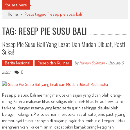
You are here
Home
>
Posts tagged "resep pie susu bali"
TAG: RESEP PIE SUSU BALI
Resep Pie Susu Bali Yang Lezat Dan Mudah Dibuat, Pasti
Suka!
Berita Nasional
Resep dan Kuliner
by
Maman Soleman
-
January 9,
0
2023
Resep pie susu Bali memang merupakan sajian yang dicari oleh orang-
orang. Karena makanan khas sekaligus oleh-oleh khas Pulau Dewata ini
terkenal dengan rasanya yang lezat serta gurih sehingga disukai oleh
beragam kalangan. Pie itu sendiri merupakan salah satu jenis pastry yang
mempunyai tekstur renyah di bagian pinggir dan lembut di tengah. Tidak
mengherankan jika cemilan ini dapat bikin banyak orang ketagihan.