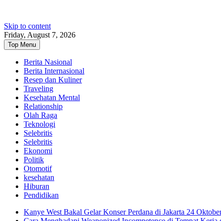
Skip to content
Friday, August 7, 2026
Top Menu
Berita Nasional
Berita Internasional
Resep dan Kuliner
Traveling
Kesehatan Mental
Relationship
Olah Raga
Teknologi
Selebritis
Selebritis
Ekonomi
Politik
Otomotif
kesehatan
Hiburan
Pendidikan
Kanye West Bakal Gelar Konser Perdana di Jakarta 24 Oktobe
Cara Menghadapi Weaponized Incompetence di Tempat Kerja