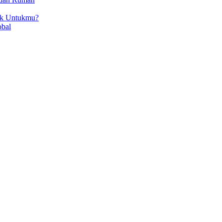
ok Untukmu?
obal