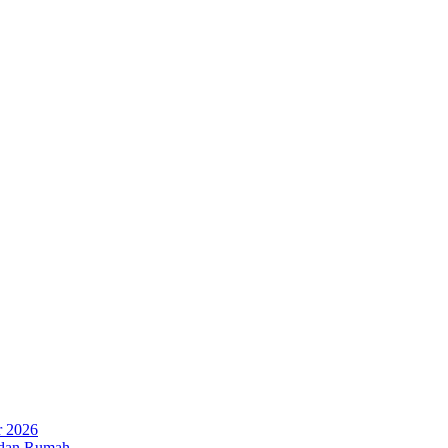
r 2026
 dan Rumah