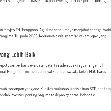
 BGN Bidang Komunikasi Publik dan Investigasi. Nanik pernah bertugas
 dan Mayjen TNI Trenggono. Agustina sebelumnya menjabat sebagai Waki
anglima TNI pada 2025. Keduanya dinilai memiliki rekam jejak yang
ang Lebih Baik
putusan berbasis evaluasi nyata. Presiden tidak ragu mengambil
nal. Pergantian ini menjadi sinyal kuat bahwa tata kelola MBG harus
b tantangan yang ada. Kualitas makanan, kedisiplinan SOP, dan tata
 adalah investasi penting bagi masa depan generasi Indonesia