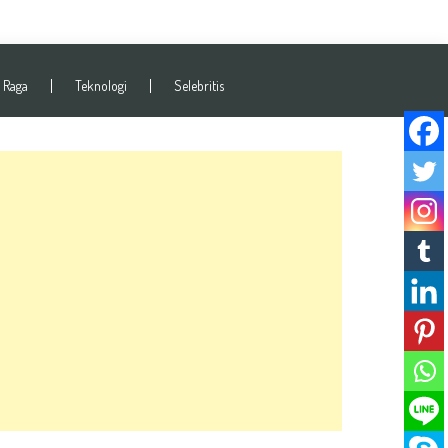
 Raga
Teknologi
Selebritis