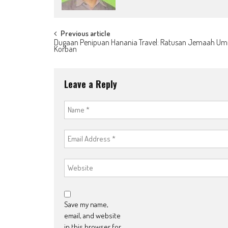
Post
Previous article
Dugaan Penipuan Hanania Travel: Ratusan Jemaah Um
Korban
navigation
Leave a Reply
Save my name,
email, and website
in this browser for