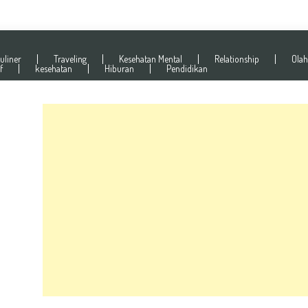
uliner
Traveling
Kesehatan Mental
Relationship
Olah
f
kesehatan
Hiburan
Pendidikan