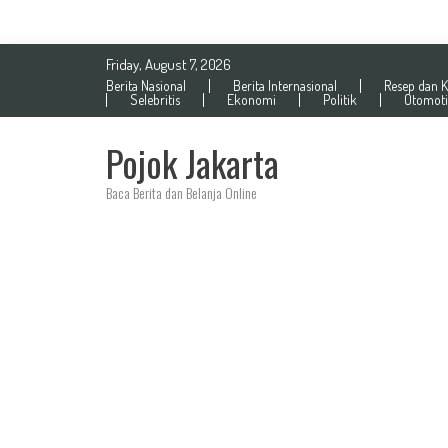
Skip
Friday, August 7, 2026
to
Berita Nasional
Berita Internasional
Resep dan K
content
Selebritis
Ekonomi
Politik
Otomoti
Pojok Jakarta
Baca Berita dan Belanja Online