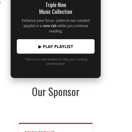
0
Triple Nine
Music Collection
Enhance your focus. Listen to our curated
playlist in a
new tab
while you continue
reading.
▶ PLAY PLAYLIST
*Opens in a new window to keep your reading
uninterrupted.
Our Sponsor