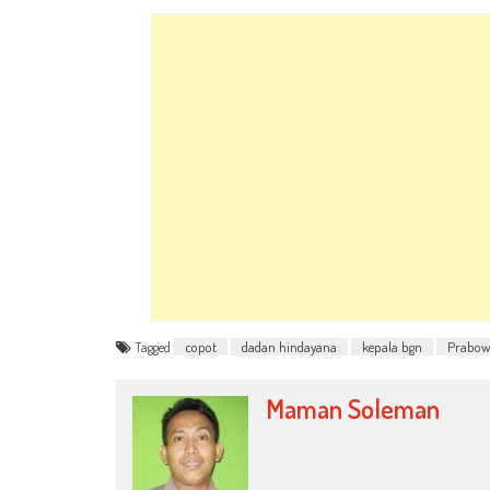
Tagged
copot
dadan hindayana
kepala bgn
Prabo
Maman Soleman