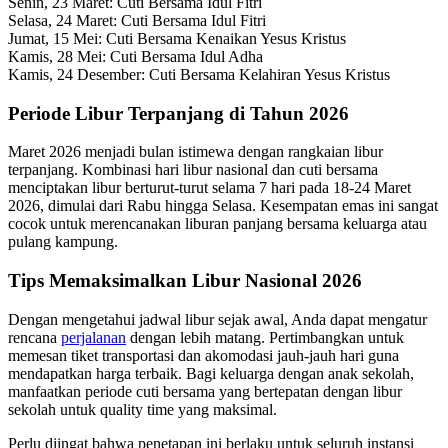
Senin, 23 Maret: Cuti Bersama Idul Fitri
Selasa, 24 Maret: Cuti Bersama Idul Fitri
Jumat, 15 Mei: Cuti Bersama Kenaikan Yesus Kristus
Kamis, 28 Mei: Cuti Bersama Idul Adha
Kamis, 24 Desember: Cuti Bersama Kelahiran Yesus Kristus
Periode Libur Terpanjang di Tahun 2026
Maret 2026 menjadi bulan istimewa dengan rangkaian libur
terpanjang. Kombinasi hari libur nasional dan cuti bersama
menciptakan libur berturut-turut selama 7 hari pada 18-24 Maret
2026, dimulai dari Rabu hingga Selasa. Kesempatan emas ini sangat
cocok untuk merencanakan liburan panjang bersama keluarga atau
pulang kampung.
Tips Memaksimalkan Libur Nasional 2026
Dengan mengetahui jadwal libur sejak awal, Anda dapat mengatur
rencana
perjalanan
dengan lebih matang. Pertimbangkan untuk
memesan tiket transportasi dan akomodasi jauh-jauh hari guna
mendapatkan harga terbaik. Bagi keluarga dengan anak sekolah,
manfaatkan periode cuti bersama yang bertepatan dengan libur
sekolah untuk quality time yang maksimal.
Perlu diingat bahwa penetapan ini berlaku untuk seluruh instansi