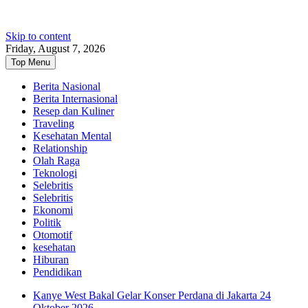
Skip to content
Friday, August 7, 2026
Top Menu
Berita Nasional
Berita Internasional
Resep dan Kuliner
Traveling
Kesehatan Mental
Relationship
Olah Raga
Teknologi
Selebritis
Selebritis
Ekonomi
Politik
Otomotif
kesehatan
Hiburan
Pendidikan
Kanye West Bakal Gelar Konser Perdana di Jakarta 24
Oktober 2026