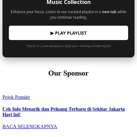
Music Collection
Enhance your focus. Listen to our curated playlist in a
new tab
while
you continue reading.
▶ PLAY PLAYLIST
*Opens in a new window to keep your reading uninterrupted.
Our Sponsor
Pojok Populer
Cek Info Menarik dan Peluang Terbaru di Sekitar Jakarta
Hari Ini!
BACA SELENGKAPNYA