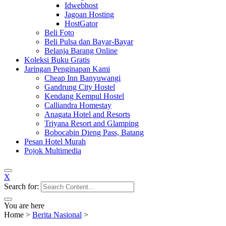
Idwebhost
Jagoan Hosting
HostGator
Beli Foto
Beli Pulsa dan Bayar-Bayar
Belanja Barang Online
Koleksi Buku Gratis
Jaringan Penginapan Kami
Cheap Inn Banyuwangi
Gandrung City Hostel
Kendang Kempul Hostel
Calliandra Homestay
Anagata Hotel and Resorts
Triyana Resort and Glamping
Bobocabin Dieng Pass, Batang
Pesan Hotel Murah
Pojok Multimedia
X
Search for:
You are here
Home
>
Berita Nasional
>