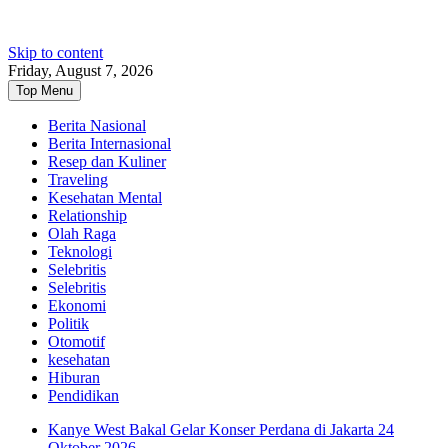
Skip to content
Friday, August 7, 2026
Top Menu
Berita Nasional
Berita Internasional
Resep dan Kuliner
Traveling
Kesehatan Mental
Relationship
Olah Raga
Teknologi
Selebritis
Selebritis
Ekonomi
Politik
Otomotif
kesehatan
Hiburan
Pendidikan
Kanye West Bakal Gelar Konser Perdana di Jakarta 24
Oktober 2026