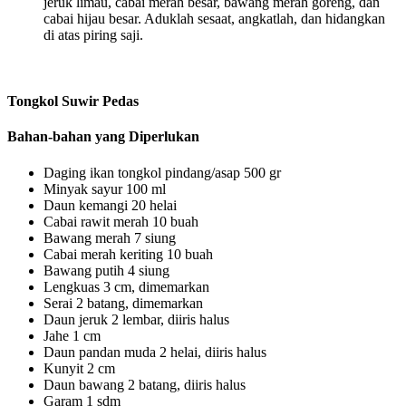
jeruk limau, cabai merah besar, bawang merah goreng, dan
cabai hijau besar. Aduklah sesaat, angkatlah, dan hidangkan
di atas piring saji.
Tongkol Suwir Pedas
Bahan-bahan yang Diperlukan
Daging ikan tongkol pindang/asap 500 gr
Minyak sayur 100 ml
Daun kemangi 20 helai
Cabai rawit merah 10 buah
Bawang merah 7 siung
Cabai merah keriting 10 buah
Bawang putih 4 siung
Lengkuas 3 cm, dimemarkan
Serai 2 batang, dimemarkan
Daun jeruk 2 lembar, diiris halus
Jahe 1 cm
Daun pandan muda 2 helai, diiris halus
Kunyit 2 cm
Daun bawang 2 batang, diiris halus
Garam 1 sdm