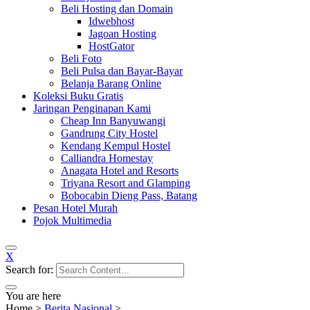
Beli Hosting dan Domain
Idwebhost
Jagoan Hosting
HostGator
Beli Foto
Beli Pulsa dan Bayar-Bayar
Belanja Barang Online
Koleksi Buku Gratis
Jaringan Penginapan Kami
Cheap Inn Banyuwangi
Gandrung City Hostel
Kendang Kempul Hostel
Calliandra Homestay
Anagata Hotel and Resorts
Triyana Resort and Glamping
Bobocabin Dieng Pass, Batang
Pesan Hotel Murah
Pojok Multimedia
X
Search for:
You are here
Home
>
Berita Nasional
>