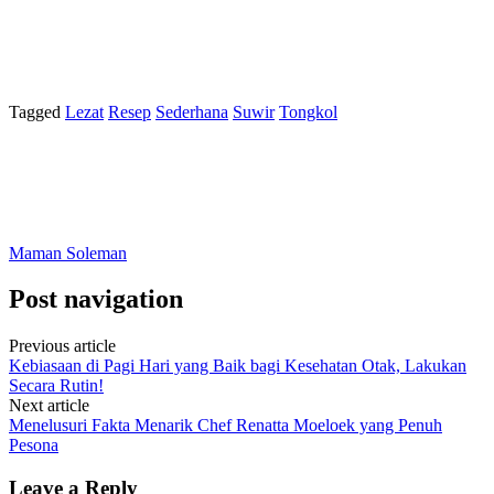
Tagged
Lezat
Resep
Sederhana
Suwir
Tongkol
Maman Soleman
Post navigation
Previous article
Kebiasaan di Pagi Hari yang Baik bagi Kesehatan Otak, Lakukan
Secara Rutin!
Next article
Menelusuri Fakta Menarik Chef Renatta Moeloek yang Penuh
Pesona
Leave a Reply