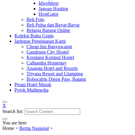
Idwebhost
Jagoan Hosting
HostGator
Beli Foto
Beli Pulsa dan Bayar-Bayar
Belanja Barang Online
Koleksi Buku Gratis
Jaringan Penginapan Kami
Cheap Inn Banyuwangi
Gandrung City Hostel
Kendang Kempul Hostel
Calliandra Homestay
Anagata Hotel and Resorts
Triyana Resort and Glamping
Bobocabin Dieng Pass, Batang
Pesan Hotel Murah
Pojok Multimedia
X
Search for:
You are here
Home
>
Berita Nasional
>