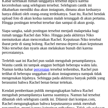
Kabar keretakan rumah tangganya tersebut dipicu karena
kecerobohan sang selebgram tersebut. Selebgram cantik ini
dikabarkan memiliki dua akun instagram, dimana akun keduanya
hanya diikuti oleh orang-orang terdekatnya. Saat itu, Rachel hendak
upload foto di akun kedua namun malah terunggah di akun pertama.
Hingga postingan tersebut tersebar dan sampai di akun gosip.
Siapa sangka, salah postingan tersebut menjadi malapetaka bagi
rumah tangga Rachel dan Niko. Hingga pada akhirnya Niko
memutuskan akan menceraikan Rachel. Keputusan Niko tersebut
ibarat petir di siang bolong. Rachel merasa depresi akan keputusan
Niko tersebut dan nyaris akan melakukan bunuh diri karena
perceraiannya.
Terlebih saat ini Rachel pun sudah mengubah penampilannya.
Wanita cantik ini tampak anggun berhijab beberapa waktu lalu.
Namun ketika kabar
perceraian
tersebut terhembus, Rachel pun
terlihat di beberapa unggahan di akun instagramnya nampak tidak
mengenakan hijabnya. Sehingga pada akhirnya banyak publik yang
berasumsi bahwa Rachel benar-benar tertekan.
Kendati pemberitaan publik mengungkapkan bahwa Rachel
mengubah penampilannya karena suaminya. Namun hal tersebut
dibantah oleh selebgram cantik ini. Dilansir dari kompas.com,
Rachel mengungkapkan bahwa keputusannya untuk merubah
penampilan, murni karena keinginan pribadinya. Tidak ada paksaan