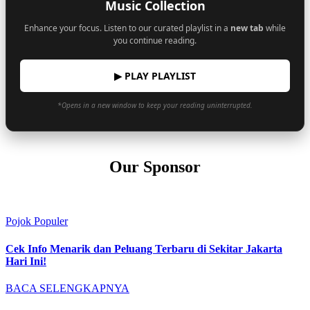
Music Collection
Enhance your focus. Listen to our curated playlist in a
new tab
while
you continue reading.
▶ PLAY PLAYLIST
*Opens in a new window to keep your reading uninterrupted.
Our Sponsor
Pojok Populer
Cek Info Menarik dan Peluang Terbaru di Sekitar Jakarta
Hari Ini!
BACA SELENGKAPNYA