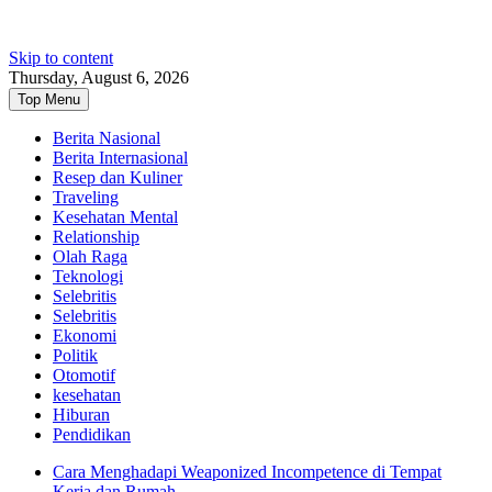
Skip to content
Thursday, August 6, 2026
Top Menu
Berita Nasional
Berita Internasional
Resep dan Kuliner
Traveling
Kesehatan Mental
Relationship
Olah Raga
Teknologi
Selebritis
Selebritis
Ekonomi
Politik
Otomotif
kesehatan
Hiburan
Pendidikan
Cara Menghadapi Weaponized Incompetence di Tempat
Kerja dan Rumah