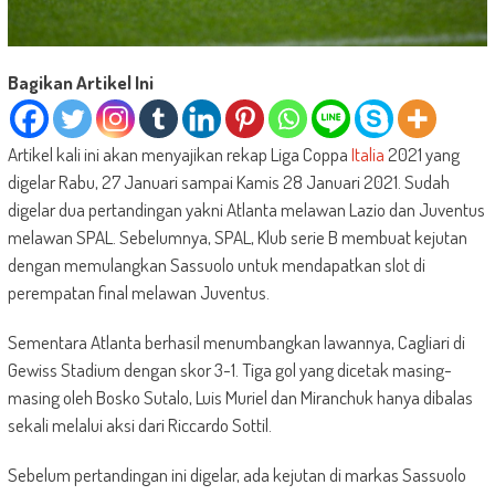
Bagikan Artikel Ini
Artikel kali ini akan menyajikan rekap Liga Coppa
Italia
2021 yang
digelar Rabu, 27 Januari sampai Kamis 28 Januari 2021. Sudah
digelar dua pertandingan yakni Atlanta melawan Lazio dan Juventus
melawan SPAL. Sebelumnya, SPAL, Klub serie B membuat kejutan
dengan memulangkan Sassuolo untuk mendapatkan slot di
perempatan final melawan Juventus.
Sementara Atlanta berhasil menumbangkan lawannya, Cagliari di
Gewiss Stadium dengan skor 3-1. Tiga gol yang dicetak masing-
masing oleh Bosko Sutalo, Luis Muriel dan Miranchuk hanya dibalas
sekali melalui aksi dari Riccardo Sottil.
Sebelum pertandingan ini digelar, ada kejutan di markas Sassuolo