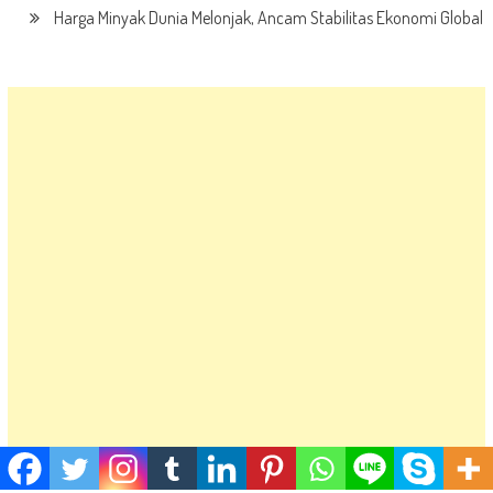
Harga Minyak Dunia Melonjak, Ancam Stabilitas Ekonomi Global