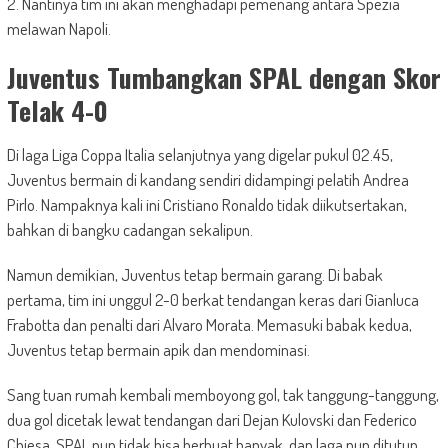
2. Nantinya tim ini akan menghadapi pemenang antara Spezia
melawan Napoli.
Juventus Tumbangkan SPAL dengan Skor
Telak 4-0
Di laga Liga Coppa Italia selanjutnya yang digelar pukul 02.45,
Juventus bermain di kandang sendiri didampingi pelatih Andrea
Pirlo. Nampaknya kali ini Cristiano Ronaldo tidak diikutsertakan,
bahkan di bangku cadangan sekalipun.
Namun demikian, Juventus tetap bermain garang. Di babak
pertama, tim ini unggul 2-0 berkat tendangan keras dari Gianluca
Frabotta dan penalti dari Alvaro Morata. Memasuki babak kedua,
Juventus tetap bermain apik dan mendominasi.
Sang tuan rumah kembali memboyong gol, tak tanggung-tanggung,
dua gol dicetak lewat tendangan dari Dejan Kulovski dan Federico
Chiesa. SPAL pun tidak bisa berbuat banyak, dan laga pun ditutup