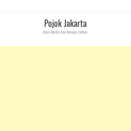
Skip
Pojok Jakarta
to
content
Baca Berita dan Belanja Online