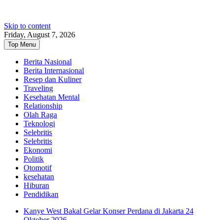
Skip to content
Friday, August 7, 2026
Top Menu
Berita Nasional
Berita Internasional
Resep dan Kuliner
Traveling
Kesehatan Mental
Relationship
Olah Raga
Teknologi
Selebritis
Selebritis
Ekonomi
Politik
Otomotif
kesehatan
Hiburan
Pendidikan
Kanye West Bakal Gelar Konser Perdana di Jakarta 24
Oktober 2026