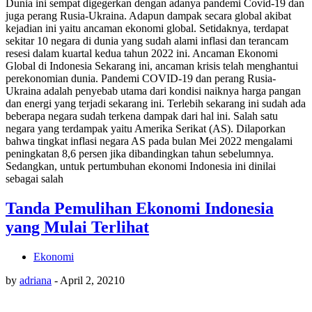
Dunia ini sempat digegerkan dengan adanya pandemi Covid-19 dan
juga perang Rusia-Ukraina. Adapun dampak secara global akibat
kejadian ini yaitu ancaman ekonomi global. Setidaknya, terdapat
sekitar 10 negara di dunia yang sudah alami inflasi dan terancam
resesi dalam kuartal kedua tahun 2022 ini. Ancaman Ekonomi
Global di Indonesia Sekarang ini, ancaman krisis telah menghantui
perekonomian dunia. Pandemi COVID-19 dan perang Rusia-
Ukraina adalah penyebab utama dari kondisi naiknya harga pangan
dan energi yang terjadi sekarang ini. Terlebih sekarang ini sudah ada
beberapa negara sudah terkena dampak dari hal ini. Salah satu
negara yang terdampak yaitu Amerika Serikat (AS). Dilaporkan
bahwa tingkat inflasi negara AS pada bulan Mei 2022 mengalami
peningkatan 8,6 persen jika dibandingkan tahun sebelumnya.
Sedangkan, untuk pertumbuhan ekonomi Indonesia ini dinilai
sebagai salah
Tanda Pemulihan Ekonomi Indonesia
yang Mulai Terlihat
Ekonomi
by
adriana
-
April 2, 2021
0