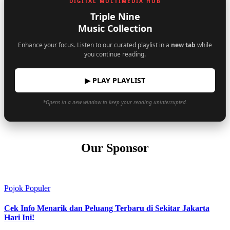
DIGITAL MULTIMEDIA HUB
Triple Nine
Music Collection
Enhance your focus. Listen to our curated playlist in a
new tab
while
you continue reading.
▶ PLAY PLAYLIST
*Opens in a new window to keep your reading uninterrupted.
Our Sponsor
Pojok Populer
Cek Info Menarik dan Peluang Terbaru di Sekitar Jakarta
Hari Ini!