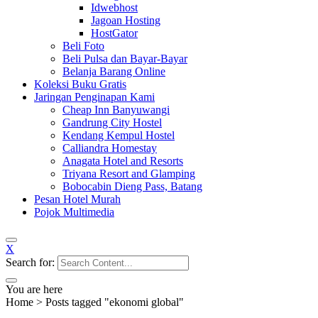
Idwebhost
Jagoan Hosting
HostGator
Beli Foto
Beli Pulsa dan Bayar-Bayar
Belanja Barang Online
Koleksi Buku Gratis
Jaringan Penginapan Kami
Cheap Inn Banyuwangi
Gandrung City Hostel
Kendang Kempul Hostel
Calliandra Homestay
Anagata Hotel and Resorts
Triyana Resort and Glamping
Bobocabin Dieng Pass, Batang
Pesan Hotel Murah
Pojok Multimedia
X
Search for:
You are here
Home
>
Posts tagged "ekonomi global"