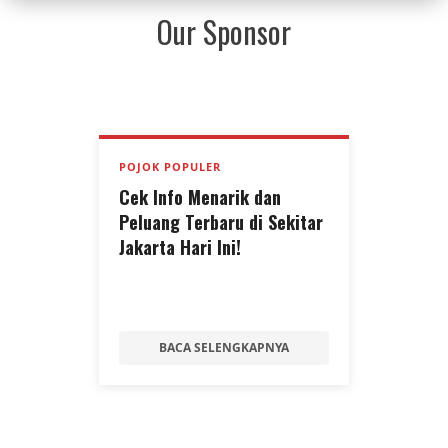
Our Sponsor
POJOK POPULER
Cek Info Menarik dan
Peluang Terbaru di Sekitar
Jakarta Hari Ini!
BACA SELENGKAPNYA