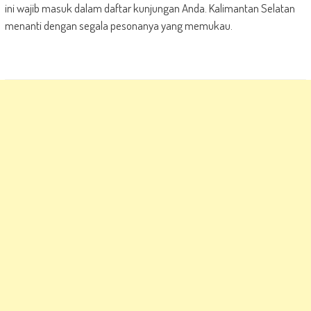
ini wajib masuk dalam daftar kunjungan Anda. Kalimantan Selatan
menanti dengan segala pesonanya yang memukau.