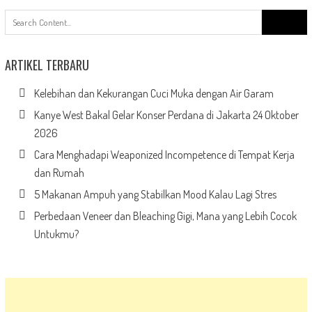
Search
for:
ARTIKEL TERBARU
Kelebihan dan Kekurangan Cuci Muka dengan Air Garam
Kanye West Bakal Gelar Konser Perdana di Jakarta 24 Oktober
2026
Cara Menghadapi Weaponized Incompetence di Tempat Kerja
dan Rumah
5 Makanan Ampuh yang Stabilkan Mood Kalau Lagi Stres
Perbedaan Veneer dan Bleaching Gigi, Mana yang Lebih Cocok
Untukmu?