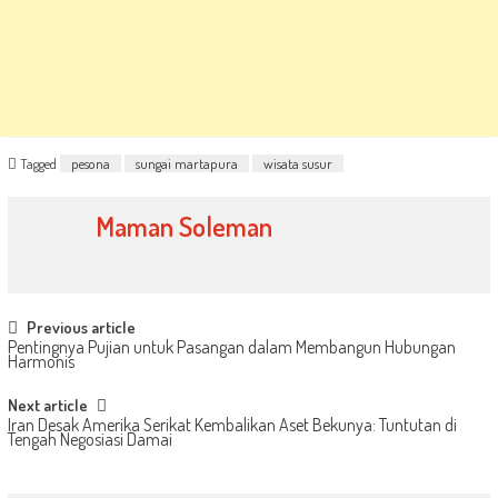
Tagged
pesona
sungai martapura
wisata susur
Maman Soleman
Post
Previous article
Pentingnya Pujian untuk Pasangan dalam Membangun Hubungan
navigation
Harmonis
Next article
Iran Desak Amerika Serikat Kembalikan Aset Bekunya: Tuntutan di
Tengah Negosiasi Damai