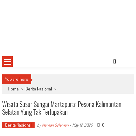
You are here
Home
>
Berita Nasional
>
Wisata Susur Sungai Martapura: Pesona Kalimantan
Selatan Yang Tak Terlupakan
Berita Nasional
0
by
Maman Soleman
-
May 12, 2026