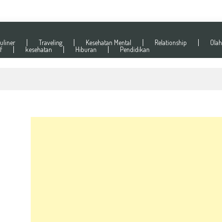
uliner
Traveling
Kesehatan Mental
Relationship
Olah
f
kesehatan
Hiburan
Pendidikan
Kalau Lagi Stres