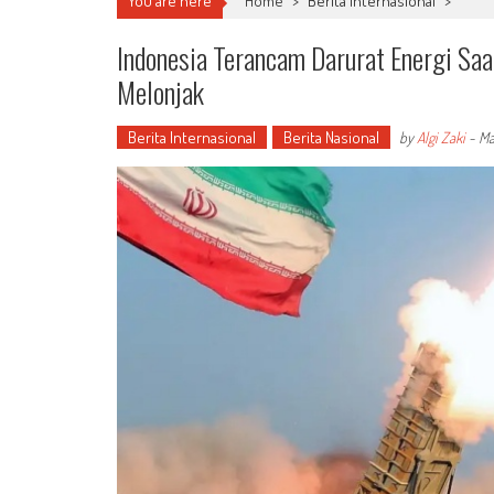
You are here
Home
>
Berita Internasional
>
Indonesia Terancam Darurat Energi Sa
Melonjak
Berita Internasional
Berita Nasional
by
Algi Zaki
-
Ma