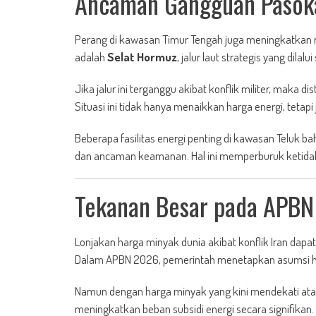
Ancaman Gangguan Pasoka
Perang di kawasan Timur Tengah juga meningkatkan ris
adalah
Selat Hormuz
, jalur laut strategis yang dilalui
Jika jalur ini terganggu akibat konflik militer, maka 
Situasi ini tidak hanya menaikkan harga energi, tetap
Beberapa fasilitas energi penting di kawasan Teluk b
dan ancaman keamanan. Hal ini memperburuk ketidakpa
Tekanan Besar pada APBN
Lonjakan harga minyak dunia akibat konflik Iran da
Dalam APBN 2026, pemerintah menetapkan asumsi h
Namun dengan harga minyak yang kini mendekati atau b
meningkatkan beban subsidi energi secara signifikan.