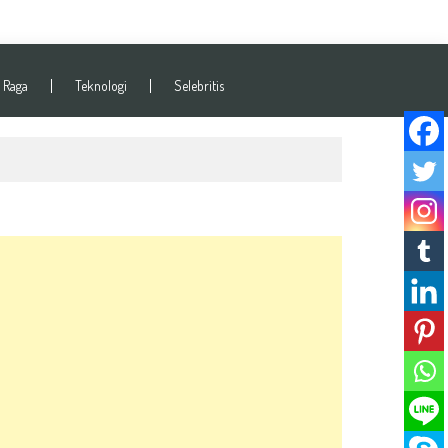
 Raga
Teknologi
Selebritis