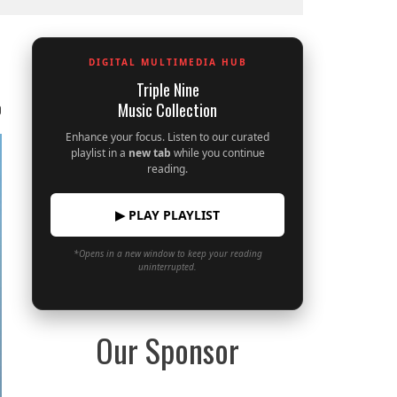
DIGITAL MULTIMEDIA HUB
Triple Nine
Music Collection
0
Enhance your focus. Listen to our curated
playlist in a
new tab
while you continue
reading.
▶ PLAY PLAYLIST
*Opens in a new window to keep your reading
uninterrupted.
Our Sponsor