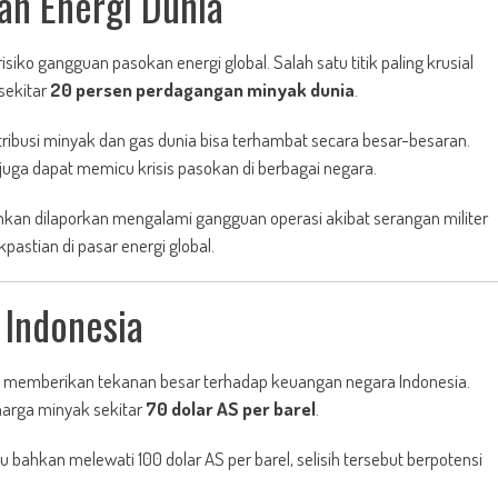
n Energi Dunia
iko gangguan pasokan energi global. Salah satu titik paling krusial
 sekitar
20 persen perdagangan minyak dunia
.
distribusi minyak dan gas dunia bisa terhambat secara besar-besaran.
i juga dapat memicu krisis pasokan di berbagai negara.
ahkan dilaporkan mengalami gangguan operasi akibat serangan militer
stian di pasar energi global.
 Indonesia
pat memberikan tekanan besar terhadap keuangan negara Indonesia.
arga minyak sekitar
70 dolar AS per barel
.
ahkan melewati 100 dolar AS per barel, selisih tersebut berpotensi