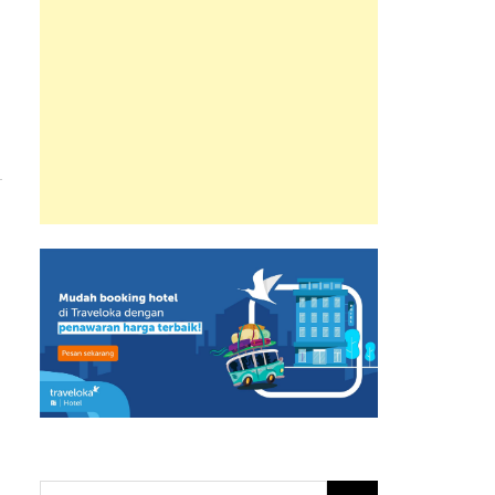
n
Search