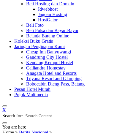
Beli Hosting dan Domain
Idwebhost
Jagoan Hosting
HostGator
Beli Foto
Beli Pulsa dan Bayar-Bayar
Belanja Barang Online
Koleksi Buku Gratis
Jaringan Penginapan Kami
Cheap Inn Banyuwangi
Gandrung City Hostel
Kendang Kempul Hostel
Calliandra Homestay
Anagata Hotel and Resorts
Triyana Resort and Glamping
Bobocabin Dieng Pass, Batang
Pesan Hotel Murah
Pojok Multimedia
X
Search for:
You are here
Home
>
Berita Nasional
>