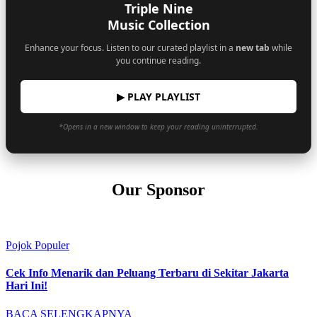
Triple Nine
Music Collection
Enhance your focus. Listen to our curated playlist in a
new tab
while
you continue reading.
▶ PLAY PLAYLIST
*Opens in a new window to keep your reading uninterrupted.
Our Sponsor
Pojok Populer
Cek Info Menarik dan Peluang Terbaru di Sekitar Jakarta
Hari Ini!
BACA SELENGKAPNYA