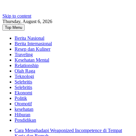
Skip to content
Thursday, August 6, 2026
Top Menu
Berita Nasional
Berita Internasional
Resep dan Kuliner
Traveling
Kesehatan Mental
Relationship
Olah Raga
Teknologi
Selebritis
Selebritis
Ekonomi
Politik
Otomotif
kesehatan
Hiburan
Pendidikan
Cara Menghadapi Weaponized Incompetence di Tempat
Kerja dan Rumah