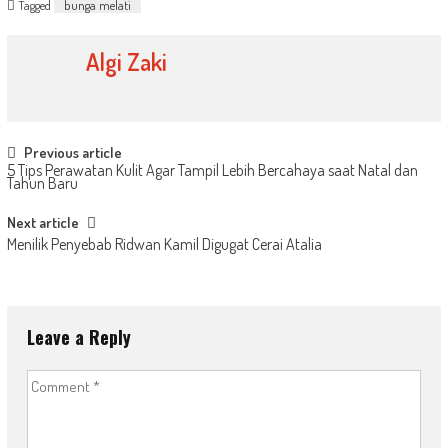
Tagged
bunga melati
Algi Zaki
Post
Previous article
5 Tips Perawatan Kulit Agar Tampil Lebih Bercahaya saat Natal dan
navigation
Tahun Baru
Next article
Menilik Penyebab Ridwan Kamil Digugat Cerai Atalia
Leave a Reply