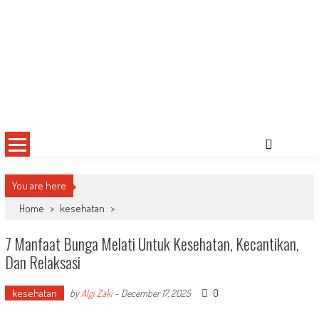
You are here
Home
>
kesehatan
>
7 Manfaat Bunga Melati Untuk Kesehatan, Kecantikan,
Dan Relaksasi
kesehatan
0
by
Algi Zaki
-
December 17, 2025