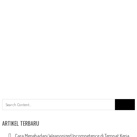
Search
for:
ARTIKEL TERBARU
Cara Menghadapi Weaponized Incompetence di Tempat Kerja