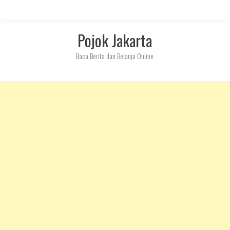
Skip
Pojok Jakarta
to
content
Baca Berita dan Belanja Online