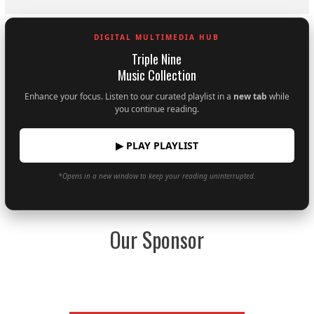
DIGITAL MULTIMEDIA HUB
Triple Nine
Music Collection
Enhance your focus. Listen to our curated playlist in a
new tab
while
you continue reading.
▶ PLAY PLAYLIST
*Opens in a new window to keep your reading uninterrupted.
Our Sponsor