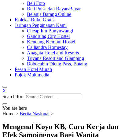
Beli Foto
Beli Pulsa dan Bayar-Bayar
Belanja Barang Online
Koleksi Buku Gratis
Jaringan Penginapan Kami
Cheap Inn Banyuwangi
Gandrung City Hostel
Kendang Kempul Hostel
Calliandra Homestay
Anagata Hotel and Resorts
Triyana Resort and Glamping
Bobocabin Dieng Pass, Batang
Pesan Hotel Murah
Pojok Multimedia
X
Search for:
You are here
Home
>
Berita Nasional
>
Mengenal Koyo KB, Cara Kerja dan
Efek Sampingnya Bagi Wanita