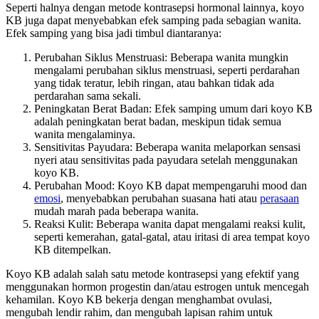
Seperti halnya dengan metode kontrasepsi hormonal lainnya, koyo
KB juga dapat menyebabkan efek samping pada sebagian wanita.
Efek samping yang bisa jadi timbul diantaranya:
Perubahan Siklus Menstruasi: Beberapa wanita mungkin
mengalami perubahan siklus menstruasi, seperti perdarahan
yang tidak teratur, lebih ringan, atau bahkan tidak ada
perdarahan sama sekali.
Peningkatan Berat Badan: Efek samping umum dari koyo KB
adalah peningkatan berat badan, meskipun tidak semua
wanita mengalaminya.
Sensitivitas Payudara: Beberapa wanita melaporkan sensasi
nyeri atau sensitivitas pada payudara setelah menggunakan
koyo KB.
Perubahan Mood: Koyo KB dapat mempengaruhi mood dan
emosi
, menyebabkan perubahan suasana hati atau
perasaan
mudah marah pada beberapa wanita.
Reaksi Kulit: Beberapa wanita dapat mengalami reaksi kulit,
seperti kemerahan, gatal-gatal, atau iritasi di area tempat koyo
KB ditempelkan.
Koyo KB adalah salah satu metode kontrasepsi yang efektif yang
menggunakan hormon progestin dan/atau estrogen untuk mencegah
kehamilan. Koyo KB bekerja dengan menghambat ovulasi,
mengubah lendir rahim, dan mengubah lapisan rahim untuk