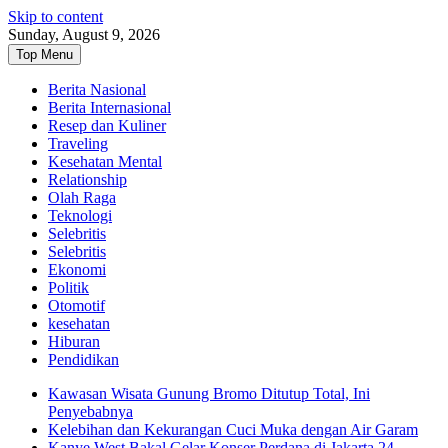
Skip to content
Sunday, August 9, 2026
Top Menu
Berita Nasional
Berita Internasional
Resep dan Kuliner
Traveling
Kesehatan Mental
Relationship
Olah Raga
Teknologi
Selebritis
Selebritis
Ekonomi
Politik
Otomotif
kesehatan
Hiburan
Pendidikan
Kawasan Wisata Gunung Bromo Ditutup Total, Ini
Penyebabnya
Kelebihan dan Kekurangan Cuci Muka dengan Air Garam
Kanye West Bakal Gelar Konser Perdana di Jakarta 24