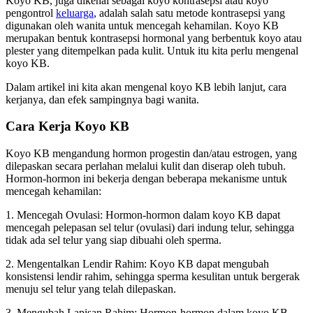
Koyo KB, juga dikenal sebagai koyo kontrasepsi atau koyo
pengontrol
keluarga
, adalah salah satu metode kontrasepsi yang
digunakan oleh wanita untuk mencegah kehamilan. Koyo KB
merupakan bentuk kontrasepsi hormonal yang berbentuk koyo atau
plester yang ditempelkan pada kulit. Untuk itu kita perlu mengenal
koyo KB.
Dalam artikel ini kita akan mengenal koyo KB lebih lanjut, cara
kerjanya, dan efek sampingnya bagi wanita.
Cara Kerja Koyo KB
Koyo KB mengandung hormon progestin dan/atau estrogen, yang
dilepaskan secara perlahan melalui kulit dan diserap oleh tubuh.
Hormon-hormon ini bekerja dengan beberapa mekanisme untuk
mencegah kehamilan:
1. Mencegah Ovulasi: Hormon-hormon dalam koyo KB dapat
mencegah pelepasan sel telur (ovulasi) dari indung telur, sehingga
tidak ada sel telur yang siap dibuahi oleh sperma.
2. Mengentalkan Lendir Rahim: Koyo KB dapat mengubah
konsistensi lendir rahim, sehingga sperma kesulitan untuk bergerak
menuju sel telur yang telah dilepaskan.
3. Mengubah Lapisan Rahim: Hormon-hormon dalam koyo KB