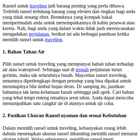
Ransel untuk
traveling
jadi barang penting yang perlu dibawa.
Terlebih ransel terhitung barang yang efesien dan ringkas bagi anda
yang tidak senang ribet. Bentuknya yang kompak bakal
mempermudah anda untuk menempatkannya di kabin pesawat atau
kereta. Nah, bagi anda yang dalam waktu tidak jauh merencanakan
mengadakan
perjalanan
, berikut ini ada berbagai panduan ketika
memilih ransel untuk
traveling
.
1. Bahan Tahan Air
Pilih ransel untuk traveling yang mempunyai bahan tahan terhadap
air atau waterproof. Sehingga saat di
tengah
perjalanan turun
gerimis, maka tak seluruhnya basah. Mayoritas ransel traveling,
umumnya diperlengkapi dengan penutup yang bisa dipakai untuk
menutupinya bila timbul hujan deras. Di samping itu, pastikan
bahannya tak lama-kelamaan basah sehingga jadi apek. Cari bahan
yang tebal tetapi enteng misalnya serat nilon. Anda dapat mencoba
menumpahkan satu cangkir air di atasnya untuk uji coba.
2. Pastikan Ukuran Ransel nyaman dan sesuai Kebutuhan
Dalam memilih ransel untuk traveling, kebanyakan orang lebih
dahulu menetapkan ukuran ransel dibanding memilih ransel menurut
ukuran tubuh. Walau sebenarnya, pemilihan ransel mesti