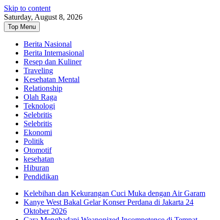
Skip to content
Saturday, August 8, 2026
Top Menu
Berita Nasional
Berita Internasional
Resep dan Kuliner
Traveling
Kesehatan Mental
Relationship
Olah Raga
Teknologi
Selebritis
Selebritis
Ekonomi
Politik
Otomotif
kesehatan
Hiburan
Pendidikan
Kelebihan dan Kekurangan Cuci Muka dengan Air Garam
Kanye West Bakal Gelar Konser Perdana di Jakarta 24
Oktober 2026
Cara Menghadapi Weaponized Incompetence di Tempat