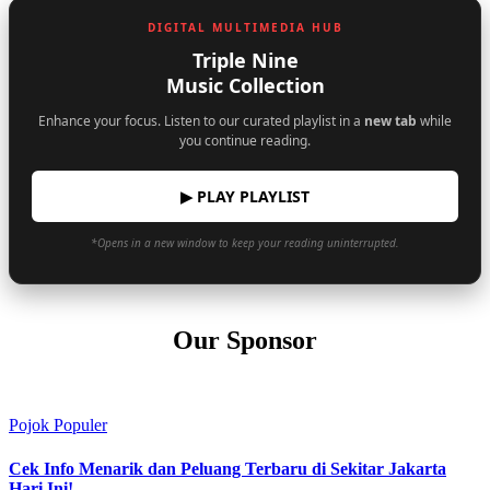
DIGITAL MULTIMEDIA HUB
Triple Nine
Music Collection
Enhance your focus. Listen to our curated playlist in a
new tab
while
you continue reading.
▶ PLAY PLAYLIST
*Opens in a new window to keep your reading uninterrupted.
Our Sponsor
Pojok Populer
Cek Info Menarik dan Peluang Terbaru di Sekitar Jakarta
Hari Ini!