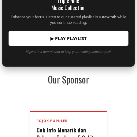
Triple Nine
Music Collection
Enhance your focus. Listen to our curated playlist in a
new tab
while
you continue reading.
▶ PLAY PLAYLIST
*Opens in a new window to keep your reading uninterrupted.
Our Sponsor
POJOK POPULER
Cek Info Menarik dan