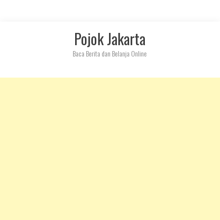
Skip
Pojok Jakarta
to
content
Baca Berita dan Belanja Online