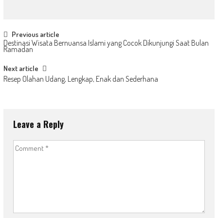
Post
Previous article
Destinasi Wisata Bernuansa Islami yang Cocok Dikunjungi Saat Bulan
navigation
Ramadan
Next article
Resep Olahan Udang, Lengkap, Enak dan Sederhana
Leave a Reply