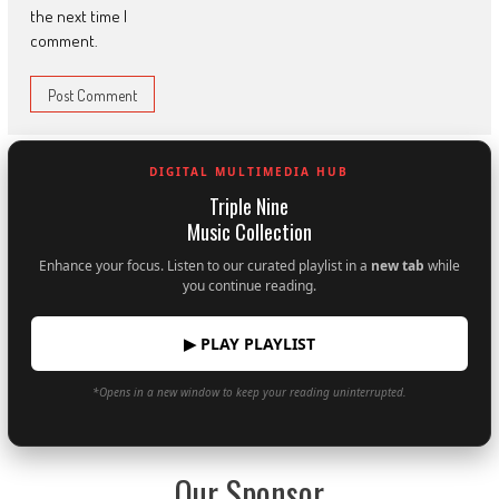
the next time I
comment.
DIGITAL MULTIMEDIA HUB
Triple Nine
Music Collection
Enhance your focus. Listen to our curated playlist in a
new tab
while
you continue reading.
▶ PLAY PLAYLIST
*Opens in a new window to keep your reading uninterrupted.
Our Sponsor