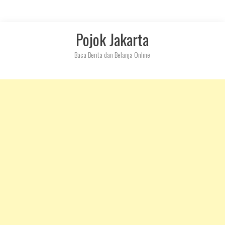
Skip
Pojok Jakarta
to
content
Baca Berita dan Belanja Online