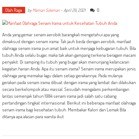
Olah Raga
0
by
Maman Soleman
-
April 26, 2021
Anda yang gemar senam aerobik barangkali mengetahui apa yang
dimaksud dengan senam irama. Tak jauh beda dengan aerobik, manfaat
olahraga senam irama pun amat baik untuk menjaga kebugaran tubuh. Bila
tubuh Anda selalu bugar, maka tak akan gampang terkena beragam macam
penyakit. Di samping itu tubuh yang bugar akan menunjang kelancaran
kegiatan harian Anda. Apa itu senam irama? Senam irama merupakan jenis
olahraga yang memakai lagu dalam setiap gerakannya. Pada mulanya
gerakan pada senam irama dibuat dengan irama yang lambat dan dilakukan
secara berkelompok atau massal. Sesudah mengalami perkembangan
lantas semenjak tahun 1984 senam irama jadi salah satu cabang
pertandingan tingkat internasional. Berikut ini beberapa manfaat olahraga
senam irama bagi kesehatan tubuh. Membakar Kalori dan Lemak Bila
ditanya apa alasan para wanita ikut