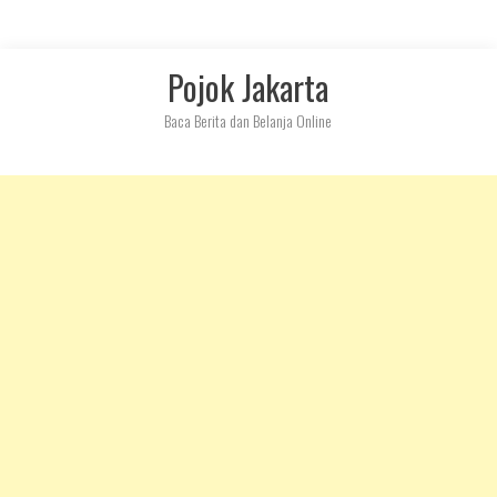
Skip
Pojok Jakarta
to
content
Baca Berita dan Belanja Online