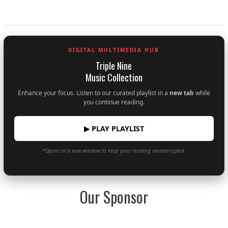
DIGITAL MULTIMEDIA HUB
Triple Nine
Music Collection
Enhance your focus. Listen to our curated playlist in a
new tab
while
you continue reading.
▶ PLAY PLAYLIST
*Opens in a new window to keep your reading uninterrupted.
Our Sponsor