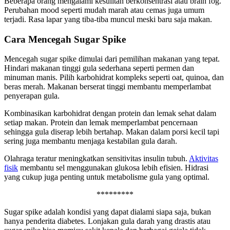
Beberapa orang mengalami kesulitan berkonsentrasi atau brain fog.
Perubahan mood seperti mudah marah atau cemas juga umum
terjadi. Rasa lapar yang tiba-tiba muncul meski baru saja makan.
Cara Mencegah Sugar Spike
Mencegah sugar spike dimulai dari pemilihan makanan yang tepat.
Hindari makanan tinggi gula sederhana seperti permen dan
minuman manis. Pilih karbohidrat kompleks seperti oat, quinoa, dan
beras merah. Makanan berserat tinggi membantu memperlambat
penyerapan gula.
Kombinasikan karbohidrat dengan protein dan lemak sehat dalam
setiap makan. Protein dan lemak memperlambat pencernaan
sehingga gula diserap lebih bertahap. Makan dalam porsi kecil tapi
sering juga membantu menjaga kestabilan gula darah.
Olahraga teratur meningkatkan sensitivitas insulin tubuh.
Aktivitas
fisik
membantu sel menggunakan glukosa lebih efisien. Hidrasi
yang cukup juga penting untuk metabolisme gula yang optimal.
*********
Sugar spike adalah kondisi yang dapat dialami siapa saja, bukan
hanya penderita diabetes. Lonjakan gula darah yang drastis atau