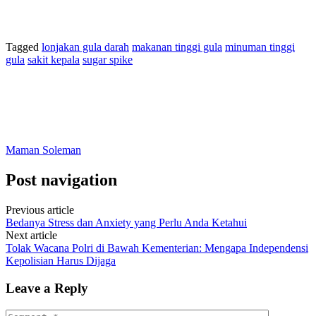
Tagged
lonjakan gula darah
makanan tinggi gula
minuman tinggi
gula
sakit kepala
sugar spike
Maman Soleman
Post navigation
Previous article
Bedanya Stress dan Anxiety yang Perlu Anda Ketahui
Next article
Tolak Wacana Polri di Bawah Kementerian: Mengapa Independensi
Kepolisian Harus Dijaga
Leave a Reply