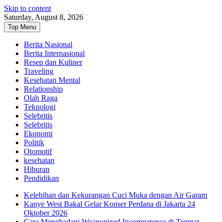
Skip to content
Saturday, August 8, 2026
Top Menu
Berita Nasional
Berita Internasional
Resep dan Kuliner
Traveling
Kesehatan Mental
Relationship
Olah Raga
Teknologi
Selebritis
Selebritis
Ekonomi
Politik
Otomotif
kesehatan
Hiburan
Pendidikan
Kelebihan dan Kekurangan Cuci Muka dengan Air Garam
Kanye West Bakal Gelar Konser Perdana di Jakarta 24
Oktober 2026
Cara Menghadapi Weaponized Incompetence di Tempat