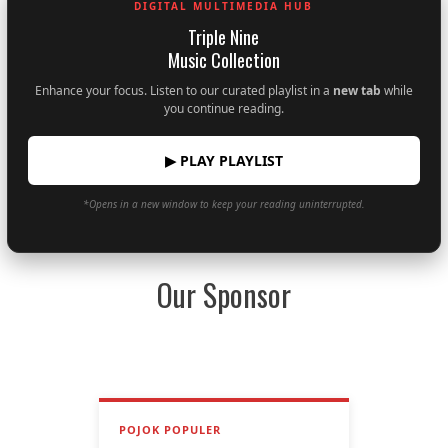
DIGITAL MULTIMEDIA HUB
Triple Nine
Music Collection
Enhance your focus. Listen to our curated playlist in a
new tab
while
you continue reading.
▶ PLAY PLAYLIST
*Opens in a new window to keep your reading uninterrupted.
Our Sponsor
POJOK POPULER