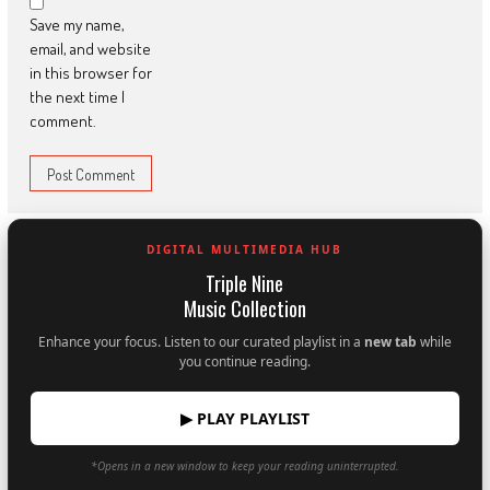
Save my name,
email, and website
in this browser for
the next time I
comment.
DIGITAL MULTIMEDIA HUB
Triple Nine
Music Collection
Enhance your focus. Listen to our curated playlist in a
new tab
while
you continue reading.
▶ PLAY PLAYLIST
*Opens in a new window to keep your reading uninterrupted.