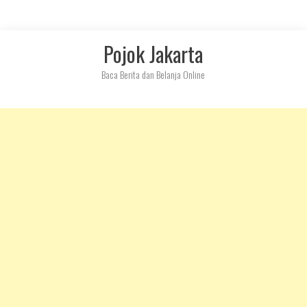
Skip
Pojok Jakarta
to
content
Baca Berita dan Belanja Online