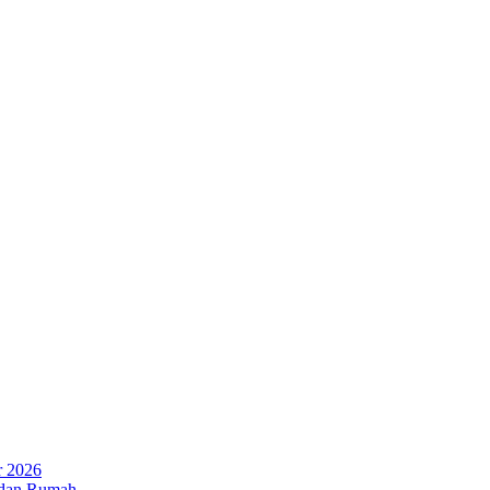
r 2026
 dan Rumah