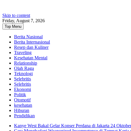
Skip to content
Friday, August 7, 2026
Top Menu
Berita Nasional
Berita Internasional
Resep dan Kuliner
Traveling
Kesehatan Mental
Relationship
Olah Raga
Teknologi
Selebritis
Selebritis
Ekonomi
Politik
Otomotif
kesehatan
Hiburan
Pendidikan
Kanye West Bakal Gelar Konser Perdana di Jakarta 24 Oktobe
Cara Menghadapi Weaponized Incompetence di Tempat Kerja