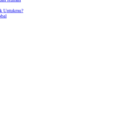
ok Untukmu?
obal