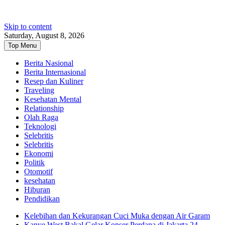
Skip to content
Saturday, August 8, 2026
Top Menu
Berita Nasional
Berita Internasional
Resep dan Kuliner
Traveling
Kesehatan Mental
Relationship
Olah Raga
Teknologi
Selebritis
Selebritis
Ekonomi
Politik
Otomotif
kesehatan
Hiburan
Pendidikan
Kelebihan dan Kekurangan Cuci Muka dengan Air Garam
Kanye West Bakal Gelar Konser Perdana di Jakarta 24