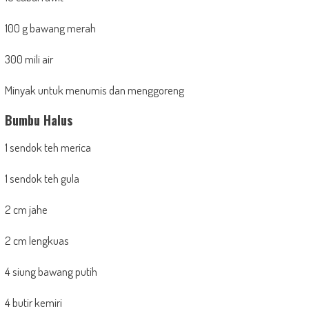
100 g bawang merah
300 mili air
Minyak untuk menumis dan menggoreng
Bumbu Halus
1 sendok teh merica
1 sendok teh gula
2 cm jahe
2 cm lengkuas
4 siung bawang putih
4 butir kemiri