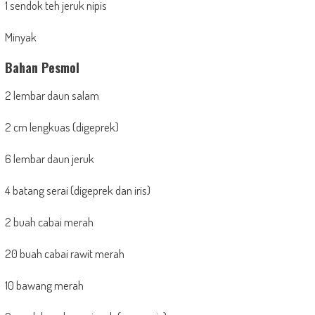
1 sendok teh jeruk nipis
Minyak
Bahan Pesmol
2 lembar daun salam
2 cm lengkuas (digeprek)
6 lembar daun jeruk
4 batang serai (digeprek dan iris)
2 buah cabai merah
20 buah cabai rawit merah
10 bawang merah