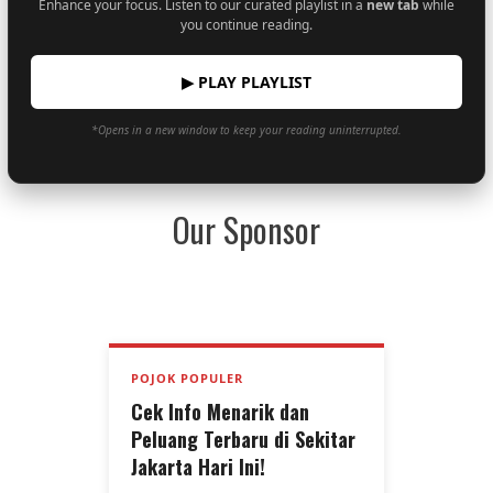
Enhance your focus. Listen to our curated playlist in a
new tab
while
you continue reading.
▶ PLAY PLAYLIST
*Opens in a new window to keep your reading uninterrupted.
Our Sponsor
POJOK POPULER
Cek Info Menarik dan
Peluang Terbaru di Sekitar
Jakarta Hari Ini!