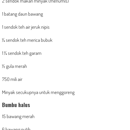
2 sendok makan minyak (menumis)
1 batang daun bawang
1 sendok teh air jeruk nipis
¼ sendok teh merica bubuk
1 ¼ sendok teh garam
½ gula merah
750 mili air
Minyak secukupnya untuk menggoreng
Bumbu halus
15 bawang merah
6 bawang putih