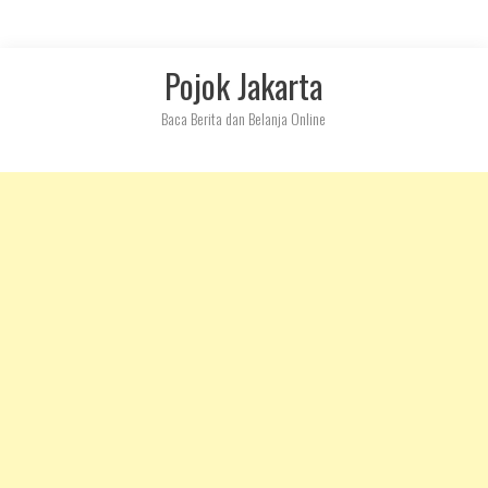
Skip
Pojok Jakarta
to
content
Baca Berita dan Belanja Online