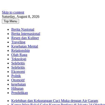
Skip to content
Saturday, August 8, 2026
Top Menu
Berita Nasional
Berita Internasional
Resep dan Kuliner
Traveling
Kesehatan Mental
Relationship
Olah Raga
Teknologi
Selebritis
Selebritis
Ekonomi
Politik
Otomotif
kesehatan
Hiburan
Pendidikan
Kelebihan dan Kekurangan Cuci Muka dengan Air Garam
Kanye West Bakal Gelar Konser Perdana di Jakarta 24 Oktobe