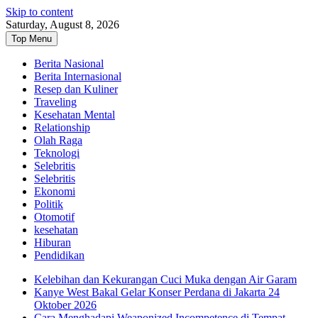
Skip to content
Saturday, August 8, 2026
Top Menu
Berita Nasional
Berita Internasional
Resep dan Kuliner
Traveling
Kesehatan Mental
Relationship
Olah Raga
Teknologi
Selebritis
Selebritis
Ekonomi
Politik
Otomotif
kesehatan
Hiburan
Pendidikan
Kelebihan dan Kekurangan Cuci Muka dengan Air Garam
Kanye West Bakal Gelar Konser Perdana di Jakarta 24
Oktober 2026
Cara Menghadapi Weaponized Incompetence di Tempat