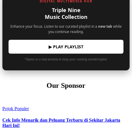
DIGITAL MULTIMEDIA HUB
Triple Nine
Music Collection
Enhance your focus. Listen to our curated playlist in a
new tab
while
you continue reading.
▶ PLAY PLAYLIST
*Opens in a new window to keep your reading uninterrupted.
Our Sponsor
Pojok Populer
Cek Info Menarik dan Peluang Terbaru di Sekitar Jakarta
Hari Ini!