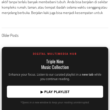
aktif tanpa terlalu banyak membebani tubuh. Anda bisa berjalan di sekitar
kompleks rumah, taman, atau tempat ibadah selama waktu senggang atau
menjelang berbuka. Berjalan kaki juga bisa menjadi kesempatan untuk
Posts
Older Posts
navigation
DIGITAL MULTIMEDIA HUB
Triple Nine
Music Collection
Enhance your focus. Listen to our curated playlist in a
new tab
while
you continue reading.
▶ PLAY PLAYLIST
*Opens in a new window to keep your reading uninterrupted.