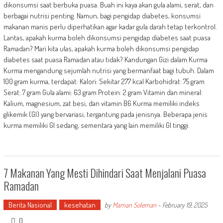
dikonsumsi saat berbuka puasa. Buah ini kaya akan gula alami, serat, dan
berbagai nutrisi penting. Namun, bagi pengidap diabetes, konsumsi
makanan manis perlu diperhatikan agar kadar gula darah tetap terkontrol.
Lantas, apakah kurma boleh dikonsumsi pengidap diabetes saat puasa
Ramadan? Mari kita ulas, apakah kurma boleh dikonsumsi pengidap
diabetes saat puasa Ramadan atau tidak? Kandungan Gizi dalam Kurma
Kurma mengandung sejumlah nutrisi yang bermanfaat bagi tubuh. Dalam
100 gram kurma, terdapat: Kalori: Sekitar 277 kcal Karbohidrat: 75 gram
Serat: 7 gram Gula alami: 63 gram Protein: 2 gram Vitamin dan mineral:
Kalium, magnesium, zat besi, dan vitamin B6 Kurma memiliki indeks
glikemik (GI) yang bervariasi, tergantung pada jenisnya. Beberapa jenis
kurma memiliki GI sedang, sementara yang lain memiliki GI tinggi.
7 Makanan Yang Mesti Dihindari Saat Menjalani Puasa
Ramadan
Berita Nasional
kesehatan
by
Maman Soleman
-
February 19, 2025
0