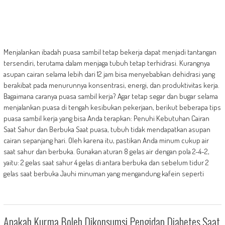
Menjalankan ibadah puasa sambil tetap bekerja dapat menjadi tantangan
tersendiri, terutama dalam menjaga tubuh tetap terhidrasi. Kurangnya
asupan cairan selama lebih dari 12 jam bisa menyebabkan dehidrasi yang
berakibat pada menurunnya konsentrasi, energi, dan produktivitas kerja.
Bagaimana caranya puasa sambil kerja? Agar tetap segar dan bugar selama
menjalankan puasa di tengah kesibukan pekerjaan, berikut beberapa tips
puasa sambil kerja yang bisa Anda terapkan: Penuhi Kebutuhan Cairan
Saat Sahur dan Berbuka Saat puasa, tubuh tidak mendapatkan asupan
cairan sepanjang hari. Oleh karena itu, pastikan Anda minum cukup air
saat sahur dan berbuka. Gunakan aturan 8 gelas air dengan pola 2-4-2,
yaitu: 2 gelas saat sahur 4 gelas di antara berbuka dan sebelum tidur 2
gelas saat berbuka Jauhi minuman yang mengandung kafein seperti
Apakah Kurma Boleh Dikonsumsi Pengidap Diabetes Saat