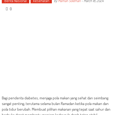
Berita Nasional
kesehatan
by
Maman Soleman
-
March 18, 2024
0
Bagi penderita diabetes, menjaga pola makan yang sehat dan seimbang
sangat penting, terutama selama bulan Ramadan ketika pola makan dan
pola tidur berubah. Membuat pilihan makanan yang tepat saat sahur dan
berbuka dapat membantu menjaga kadar gula darah tetap stabil