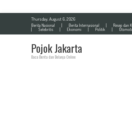
Skip
Thursday, August 6, 2026
to
Berita Nasional
Berita Internasional
Resep dan K
content
Selebritis
Ekonomi
Politik
Otomoti
Pojok Jakarta
Baca Berita dan Belanja Online