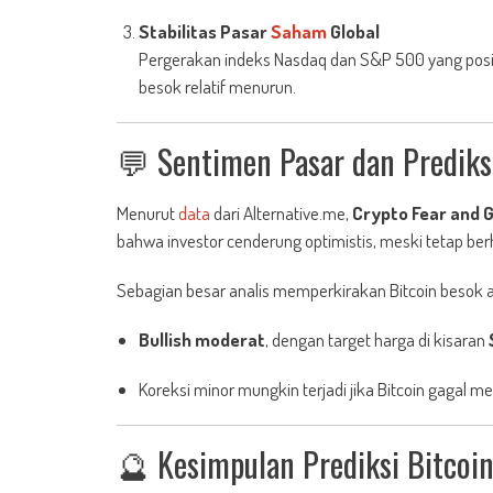
Stabilitas Pasar
Saham
Global
Pergerakan indeks Nasdaq dan S&P 500 yang posit
besok relatif menurun.
💬 Sentimen Pasar dan Prediks
Menurut
data
dari Alternative.me,
Crypto Fear and 
bahwa investor cenderung optimistis, meski tetap berh
Sebagian besar analis memperkirakan Bitcoin besok 
Bullish moderat
, dengan target harga di kisaran
Koreksi minor mungkin terjadi jika Bitcoin gagal
🔮 Kesimpulan Prediksi Bitcoi