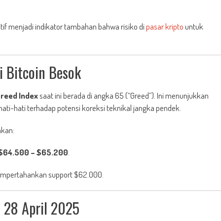
if menjadi indikator tambahan bahwa risiko di
pasar kripto
untuk
i Bitcoin Besok
Greed Index
saat ini berada di angka 65 (“Greed”). Ini menunjukkan
ati-hati terhadap potensi koreksi teknikal jangka pendek.
akan:
$64.500 – $65.200
.
 mempertahankan support $62.000.
n 28 April 2025