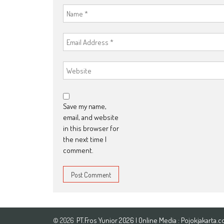
Save my name,
email, and website
in this browser for
the next time I
comment.
PT.Fros Yunior
2026
| Online Media :
Pojokjakarta.
© 2026