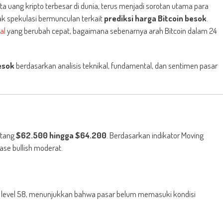
ta uang kripto terbesar di dunia, terus menjadi sorotan utama para
ak spekulasi bermunculan terkait
prediksi harga Bitcoin besok
.
al
yang berubah cepat, bagaimana sebenarnya arah Bitcoin dalam 24
esok
berdasarkan analisis teknikal, fundamental, dan sentimen pasar
ntang
$62.500 hingga $64.200
. Berdasarkan indikator Moving
ase bullish moderat.
di level 58, menunjukkan bahwa pasar belum memasuki kondisi