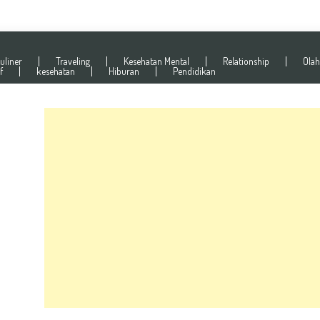
uliner
Traveling
Kesehatan Mental
Relationship
Olah
f
kesehatan
Hiburan
Pendidikan