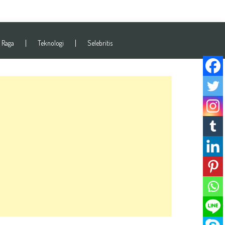
 Raga
Teknologi
Selebritis