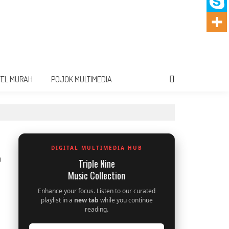
TEL MURAH
POJOK MULTIMEDIA
DIGITAL MULTIMEDIA HUB
0
Triple Nine
Music Collection
Enhance your focus. Listen to our curated
playlist in a
new tab
while you continue
reading.