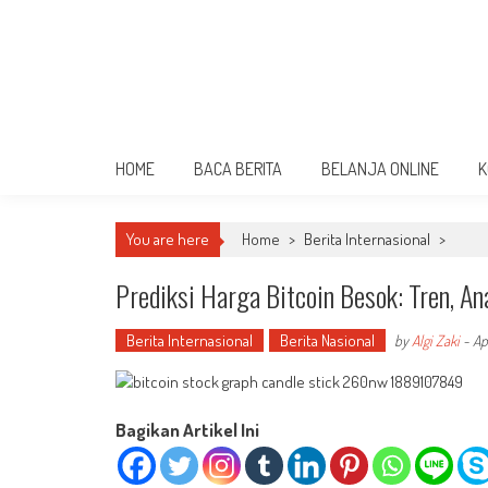
HOME
BACA BERITA
BELANJA ONLINE
K
You are here
Home
>
Berita Internasional
>
Prediksi Harga Bitcoin Besok: Tren, An
Berita Internasional
Berita Nasional
by
Algi Zaki
-
Ap
Bagikan Artikel Ini