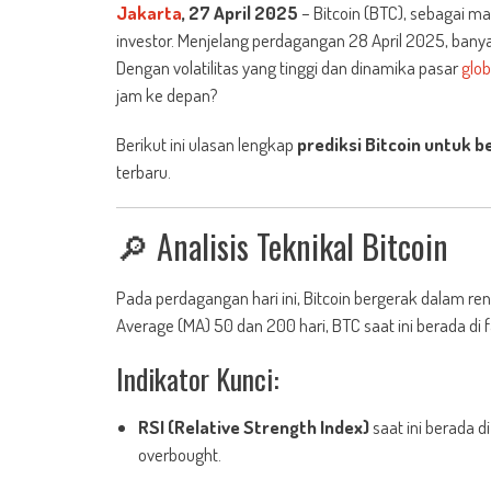
Jakarta
, 27 April 2025
– Bitcoin (BTC), sebagai ma
investor. Menjelang perdagangan 28 April 2025, bany
Dengan volatilitas yang tinggi dan dinamika pasar
glob
jam ke depan?
Berikut ini ulasan lengkap
prediksi Bitcoin untuk b
terbaru.
🔎 Analisis Teknikal Bitcoin
Pada perdagangan hari ini, Bitcoin bergerak dalam re
Average (MA) 50 dan 200 hari, BTC saat ini berada di f
Indikator Kunci:
RSI (Relative Strength Index)
saat ini berada 
overbought.