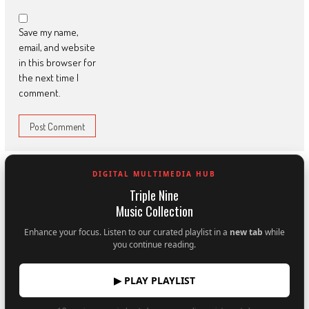
Save my name,
email, and website
in this browser for
the next time I
comment.
DIGITAL MULTIMEDIA HUB
Triple Nine
Music Collection
Enhance your focus. Listen to our curated playlist in a
new tab
while
you continue reading.
▶ PLAY PLAYLIST