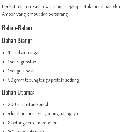
Berikut adalah resep bika ambon lengkap untuk membuat Bika
Ambon yang lembut dan bersarang.
Bahan-Bahan
Bahan Biang:
100 ml air hangat
1 sdt ragi instan
1 sdt gula pasir
50 gram tepung terigu protein sedang
Bahan Utama:
200 ml santan kental
4 lembar daun jeruk, buang tulangnya
2 batang serai, memarkan
150 gram gula pasir