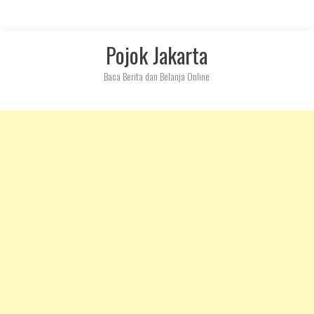
Skip
Pojok Jakarta
to
content
Baca Berita dan Belanja Online