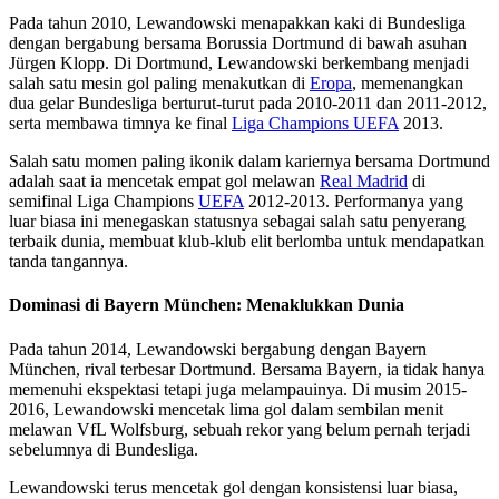
Pada tahun 2010, Lewandowski menapakkan kaki di Bundesliga
dengan bergabung bersama Borussia Dortmund di bawah asuhan
Jürgen Klopp. Di Dortmund, Lewandowski berkembang menjadi
salah satu mesin gol paling menakutkan di
Eropa
, memenangkan
dua gelar Bundesliga berturut-turut pada 2010-2011 dan 2011-2012,
serta membawa timnya ke final
Liga Champions UEFA
2013.
Salah satu momen paling ikonik dalam kariernya bersama Dortmund
adalah saat ia mencetak empat gol melawan
Real Madrid
di
semifinal Liga Champions
UEFA
2012-2013. Performanya yang
luar biasa ini menegaskan statusnya sebagai salah satu penyerang
terbaik dunia, membuat klub-klub elit berlomba untuk mendapatkan
tanda tangannya.
Dominasi di Bayern München: Menaklukkan Dunia
Pada tahun 2014, Lewandowski bergabung dengan Bayern
München, rival terbesar Dortmund. Bersama Bayern, ia tidak hanya
memenuhi ekspektasi tetapi juga melampauinya. Di musim 2015-
2016, Lewandowski mencetak lima gol dalam sembilan menit
melawan VfL Wolfsburg, sebuah rekor yang belum pernah terjadi
sebelumnya di Bundesliga.
Lewandowski terus mencetak gol dengan konsistensi luar biasa,