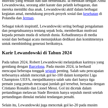
individu yang rendah hati dan berdedikasi. Ia menikah dengan Anna
Lewandowska, seorang atlet karate dan pelatih kebugaran, dan
mereka memiliki dua anak. Lewandowski aktif dalam berbagai
kegiatan amal, mendukung proyek-proyek sosial dan
kesehatan
di
Polandia dan
Jerman
.
Sebagai tokoh inspiratif, Lewandowski sering berbagi pengalaman
dan pengetahuannya tentang sepak bola, memberikan motivasi
kepada pemain muda di seluruh dunia. Kehadirannya di media
sosial dan berbagai acara menunjukkan dedikasi dan komitmennya
untuk membimbing generasi berikutnya.
Karir Lewandowski di Tahun 2024
Pada tahun 2024, Robert Lewandowski melanjutkan karirnya yang
gemilang dengan
Barcelona
. Pada musim 2024, ia berhasil
mencapai beberapa tonggak
sejarah
penting. Salah satu pencapaian
terbesarnya adalah mencetak gol ke-100 dalam kompetisi Liga
Champions UEFA, menjadikannya salah satu dari hanya tiga
pemain yang pernah mencapai jumlah gol tersebut, bersama dengan
Cristiano Ronaldo dan Lionel Messi. Gol ini dicetak dalam
pertandingan melawan Stade Brestois hanya sepuluh menit setelah
pertandingan dimulai melalui tendangan penalti.
Selain itu, Lewandowski juga mencetak gol ke-20 pada musim