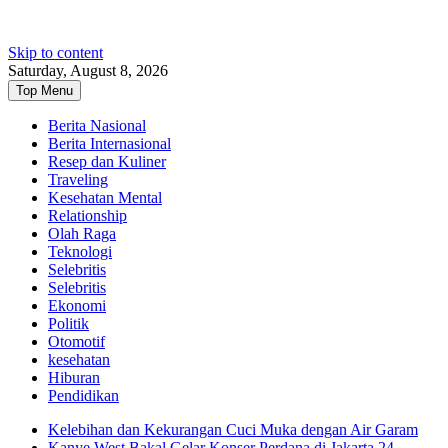
Skip to content
Saturday, August 8, 2026
Top Menu
Berita Nasional
Berita Internasional
Resep dan Kuliner
Traveling
Kesehatan Mental
Relationship
Olah Raga
Teknologi
Selebritis
Selebritis
Ekonomi
Politik
Otomotif
kesehatan
Hiburan
Pendidikan
Kelebihan dan Kekurangan Cuci Muka dengan Air Garam
Kanye West Bakal Gelar Konser Perdana di Jakarta 24