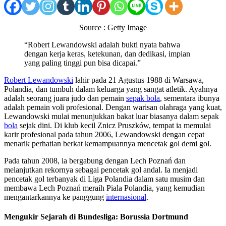
Source : Getty Image
“Robert Lewandowski adalah bukti nyata bahwa
dengan kerja keras, ketekunan, dan dedikasi, impian
yang paling tinggi pun bisa dicapai.”
Robert Lewandowski
lahir pada 21 Agustus 1988 di Warsawa,
Polandia, dan tumbuh dalam keluarga yang sangat atletik. Ayahnya
adalah seorang juara judo dan pemain
sepak bola
, sementara ibunya
adalah pemain voli profesional. Dengan warisan olahraga yang kuat,
Lewandowski mulai menunjukkan bakat luar biasanya dalam sepak
bola
sejak dini. Di klub kecil Znicz Pruszków, tempat ia memulai
karir profesional pada tahun 2006, Lewandowski dengan cepat
menarik perhatian berkat kemampuannya mencetak gol demi gol.
Pada tahun 2008, ia bergabung dengan Lech Poznań dan
melanjutkan rekornya sebagai pencetak gol andal. Ia menjadi
pencetak gol terbanyak di Liga Polandia dalam satu musim dan
membawa Lech Poznań meraih Piala Polandia, yang kemudian
mengantarkannya ke panggung
internasional
.
Mengukir Sejarah di Bundesliga: Borussia Dortmund