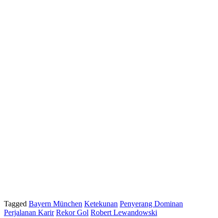
Tagged
Bayern München
Ketekunan
Penyerang Dominan
Perjalanan Karir
Rekor Gol
Robert Lewandowski