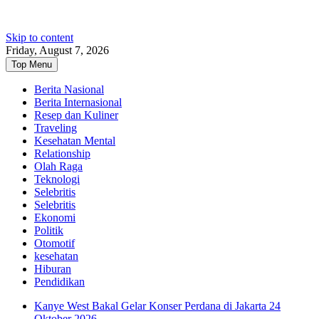
Skip to content
Friday, August 7, 2026
Top Menu
Berita Nasional
Berita Internasional
Resep dan Kuliner
Traveling
Kesehatan Mental
Relationship
Olah Raga
Teknologi
Selebritis
Selebritis
Ekonomi
Politik
Otomotif
kesehatan
Hiburan
Pendidikan
Kanye West Bakal Gelar Konser Perdana di Jakarta 24
Oktober 2026