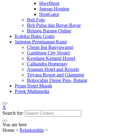
Idwebhost
Jagoan Hosting
HostGator
Beli Foto
Beli Pulsa dan Bayar-Bayar
Belanja Barang Online
Koleksi Buku Gratis
Jaringan Penginapan Kami
Cheap Inn Banyuwangi
Gandrung City Hostel
Kendang Kempul Hostel
Calliandra Homestay
Anagata Hotel and Resorts
Triyana Resort and Glamping
Bobocabin Dieng Pass, Batang
Pesan Hotel Murah
Pojok Multimedia
X
Search for:
You are here
Home
>
Relationship
>