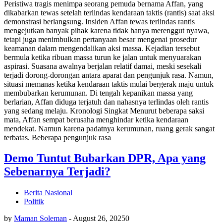
Peristiwa tragis menimpa seorang pemuda bernama Affan, yang
dikabarkan tewas setelah terlindas kendaraan taktis (rantis) saat aksi
demonstrasi berlangsung. Insiden Affan tewas terlindas rantis
mengejutkan banyak pihak karena tidak hanya merenggut nyawa,
tetapi juga menimbulkan pertanyaan besar mengenai prosedur
keamanan dalam mengendalikan aksi massa. Kejadian tersebut
bermula ketika ribuan massa turun ke jalan untuk menyuarakan
aspirasi. Suasana awalnya berjalan relatif damai, meski sesekali
terjadi dorong-dorongan antara aparat dan pengunjuk rasa. Namun,
situasi memanas ketika kendaraan taktis mulai bergerak maju untuk
membubarkan kerumunan. Di tengah kepanikan massa yang
berlarian, Affan diduga terjatuh dan nahasnya terlindas oleh rantis
yang sedang melaju. Kronologi Singkat Menurut beberapa saksi
mata, Affan sempat berusaha menghindar ketika kendaraan
mendekat. Namun karena padatnya kerumunan, ruang gerak sangat
terbatas. Beberapa pengunjuk rasa
Demo Tuntut Bubarkan DPR, Apa yang
Sebenarnya Terjadi?
Berita Nasional
Politik
by
Maman Soleman
-
August 26, 2025
0