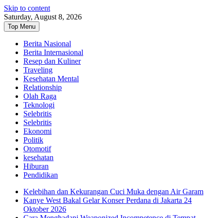
Skip to content
Saturday, August 8, 2026
Top Menu
Berita Nasional
Berita Internasional
Resep dan Kuliner
Traveling
Kesehatan Mental
Relationship
Olah Raga
Teknologi
Selebritis
Selebritis
Ekonomi
Politik
Otomotif
kesehatan
Hiburan
Pendidikan
Kelebihan dan Kekurangan Cuci Muka dengan Air Garam
Kanye West Bakal Gelar Konser Perdana di Jakarta 24
Oktober 2026
Cara Menghadapi Weaponized Incompetence di Tempat