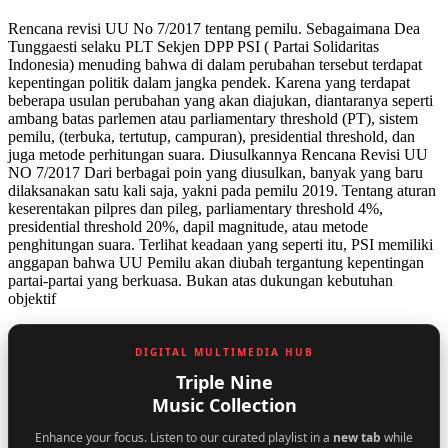
Rencana revisi UU No 7/2017 tentang pemilu. Sebagaimana Dea
Tunggaesti selaku PLT Sekjen DPP PSI ( Partai Solidaritas
Indonesia) menuding bahwa di dalam perubahan tersebut terdapat
kepentingan politik dalam jangka pendek. Karena yang terdapat
beberapa usulan perubahan yang akan diajukan, diantaranya seperti
ambang batas parlemen atau parliamentary threshold (PT), sistem
pemilu, (terbuka, tertutup, campuran), presidential threshold, dan
juga metode perhitungan suara. Diusulkannya Rencana Revisi UU
NO 7/2017 Dari berbagai poin yang diusulkan, banyak yang baru
dilaksanakan satu kali saja, yakni pada pemilu 2019. Tentang aturan
keserentakan pilpres dan pileg, parliamentary threshold 4%,
presidential threshold 20%, dapil magnitude, atau metode
penghitungan suara. Terlihat keadaan yang seperti itu, PSI memiliki
anggapan bahwa UU Pemilu akan diubah tergantung kepentingan
partai-partai yang berkuasa. Bukan atas dukungan kebutuhan
objektif
DIGITAL MULTIMEDIA HUB
Triple Nine
Music Collection
Enhance your focus. Listen to our curated playlist in a
new tab
while