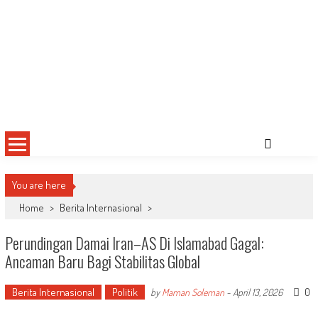
You are here
Home
>
Berita Internasional
>
Perundingan Damai Iran–AS Di Islamabad Gagal:
Ancaman Baru Bagi Stabilitas Global
Berita Internasional
Politik
0
by
Maman Soleman
-
April 13, 2026