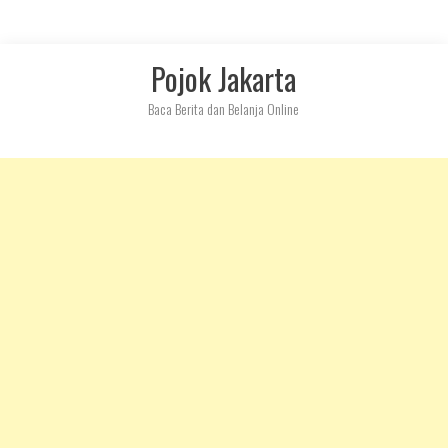
Skip
Pojok Jakarta
to
content
Baca Berita dan Belanja Online