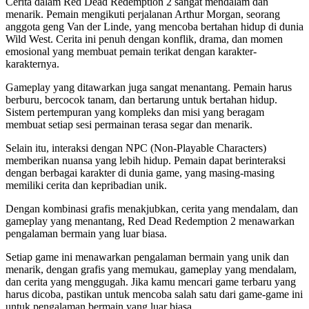
Cerita dalam Red Dead Redemption 2 sangat mendalam dan
menarik. Pemain mengikuti perjalanan Arthur Morgan, seorang
anggota geng Van der Linde, yang mencoba bertahan hidup di dunia
Wild West. Cerita ini penuh dengan konflik, drama, dan momen
emosional yang membuat pemain terikat dengan karakter-
karakternya.
Gameplay yang ditawarkan juga sangat menantang. Pemain harus
berburu, bercocok tanam, dan bertarung untuk bertahan hidup.
Sistem pertempuran yang kompleks dan misi yang beragam
membuat setiap sesi permainan terasa segar dan menarik.
Selain itu, interaksi dengan NPC (Non-Playable Characters)
memberikan nuansa yang lebih hidup. Pemain dapat berinteraksi
dengan berbagai karakter di dunia game, yang masing-masing
memiliki cerita dan kepribadian unik.
Dengan kombinasi grafis menakjubkan, cerita yang mendalam, dan
gameplay yang menantang, Red Dead Redemption 2 menawarkan
pengalaman bermain yang luar biasa.
Setiap game ini menawarkan pengalaman bermain yang unik dan
menarik, dengan grafis yang memukau, gameplay yang mendalam,
dan cerita yang menggugah. Jika kamu mencari game terbaru yang
harus dicoba, pastikan untuk mencoba salah satu dari game-game ini
untuk pengalaman bermain yang luar biasa.