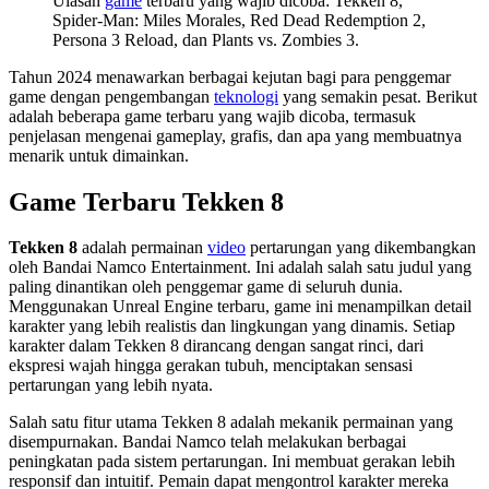
Ulasan
game
terbaru yang wajib dicoba: Tekken 8,
Spider-Man: Miles Morales, Red Dead Redemption 2,
Persona 3 Reload, dan Plants vs. Zombies 3.
Tahun 2024 menawarkan berbagai kejutan bagi para penggemar
game dengan pengembangan
teknologi
yang semakin pesat. Berikut
adalah beberapa game terbaru yang wajib dicoba, termasuk
penjelasan mengenai gameplay, grafis, dan apa yang membuatnya
menarik untuk dimainkan.
Game Terbaru Tekken 8
Tekken 8
adalah permainan
video
pertarungan yang dikembangkan
oleh Bandai Namco Entertainment. Ini adalah salah satu judul yang
paling dinantikan oleh penggemar game di seluruh dunia.
Menggunakan Unreal Engine terbaru, game ini menampilkan detail
karakter yang lebih realistis dan lingkungan yang dinamis. Setiap
karakter dalam Tekken 8 dirancang dengan sangat rinci, dari
ekspresi wajah hingga gerakan tubuh, menciptakan sensasi
pertarungan yang lebih nyata.
Salah satu fitur utama Tekken 8 adalah mekanik permainan yang
disempurnakan. Bandai Namco telah melakukan berbagai
peningkatan pada sistem pertarungan. Ini membuat gerakan lebih
responsif dan intuitif. Pemain dapat mengontrol karakter mereka