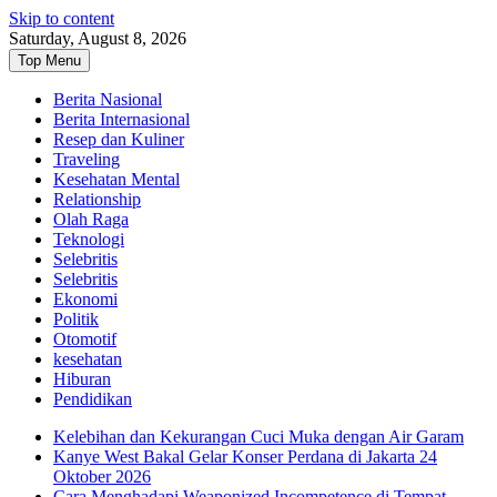
Skip to content
Saturday, August 8, 2026
Top Menu
Berita Nasional
Berita Internasional
Resep dan Kuliner
Traveling
Kesehatan Mental
Relationship
Olah Raga
Teknologi
Selebritis
Selebritis
Ekonomi
Politik
Otomotif
kesehatan
Hiburan
Pendidikan
Kelebihan dan Kekurangan Cuci Muka dengan Air Garam
Kanye West Bakal Gelar Konser Perdana di Jakarta 24
Oktober 2026
Cara Menghadapi Weaponized Incompetence di Tempat