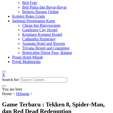
Beli Foto
Beli Pulsa dan Bayar-Bayar
Belanja Barang Online
Koleksi Buku Gratis
Jaringan Penginapan Kami
Cheap Inn Banyuwangi
Gandrung City Hostel
Kendang Kempul Hostel
Calliandra Homestay
Anagata Hotel and Resorts
Triyana Resort and Glamping
Bobocabin Dieng Pass, Batang
Pesan Hotel Murah
Pojok Multimedia
X
Search for:
You are here
Home
>
Hiburan
>
Game Terbaru : Tekken 8, Spider-Man,
dan Red Dead Redemption