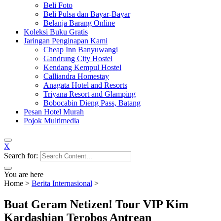
Beli Foto
Beli Pulsa dan Bayar-Bayar
Belanja Barang Online
Koleksi Buku Gratis
Jaringan Penginapan Kami
Cheap Inn Banyuwangi
Gandrung City Hostel
Kendang Kempul Hostel
Calliandra Homestay
Anagata Hotel and Resorts
Triyana Resort and Glamping
Bobocabin Dieng Pass, Batang
Pesan Hotel Murah
Pojok Multimedia
X
Search for:
You are here
Home
>
Berita Internasional
>
Buat Geram Netizen! Tour VIP Kim
Kardashian Terobos Antrean