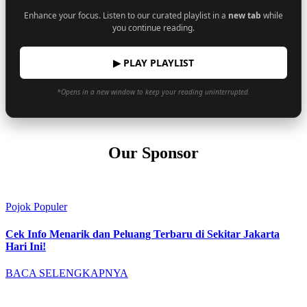
Enhance your focus. Listen to our curated playlist in a
new tab
while
you continue reading.
▶ PLAY PLAYLIST
*Opens in a new window to keep your reading uninterrupted.
Our Sponsor
Pojok Populer
Cek Info Menarik dan Peluang Terbaru di Sekitar Jakarta
Hari Ini!
BACA SELENGKAPNYA