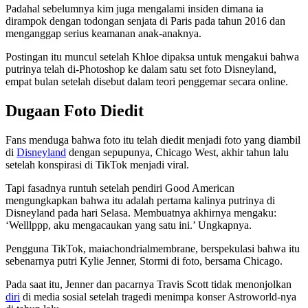
Padahal sebelumnya kim juga mengalami insiden dimana ia
dirampok dengan todongan senjata di Paris pada tahun 2016 dan
menganggap serius keamanan anak-anaknya.
Postingan itu muncul setelah Khloe dipaksa untuk mengakui bahwa
putrinya telah di-Photoshop ke dalam satu set foto Disneyland,
empat bulan setelah disebut dalam teori penggemar secara online.
Dugaan Foto Diedit
Fans menduga bahwa foto itu telah diedit menjadi foto yang diambil
di
Disneyland
dengan sepupunya, Chicago West, akhir tahun lalu
setelah konspirasi di TikTok menjadi viral.
Tapi fasadnya runtuh setelah pendiri Good American
mengungkapkan bahwa itu adalah pertama kalinya putrinya di
Disneyland pada hari Selasa. Membuatnya akhirnya mengaku:
‘Welllppp, aku mengacaukan yang satu ini.’ Ungkapnya.
Pengguna TikTok, maiachondrialmembrane, berspekulasi bahwa itu
sebenarnya putri Kylie Jenner, Stormi di foto, bersama Chicago.
Pada saat itu, Jenner dan pacarnya Travis Scott tidak menonjolkan
diri
di media sosial setelah tragedi menimpa konser Astroworld-nya