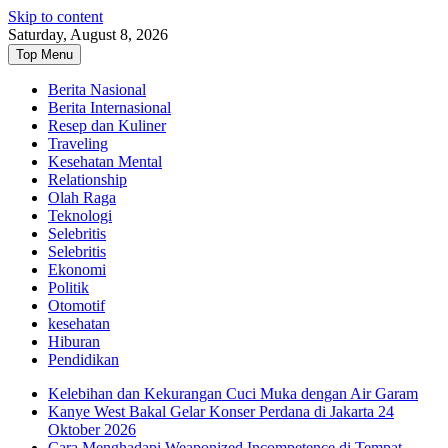
Skip to content
Saturday, August 8, 2026
Top Menu
Berita Nasional
Berita Internasional
Resep dan Kuliner
Traveling
Kesehatan Mental
Relationship
Olah Raga
Teknologi
Selebritis
Selebritis
Ekonomi
Politik
Otomotif
kesehatan
Hiburan
Pendidikan
Kelebihan dan Kekurangan Cuci Muka dengan Air Garam
Kanye West Bakal Gelar Konser Perdana di Jakarta 24
Oktober 2026
Cara Menghadapi Weaponized Incompetence di Tempat