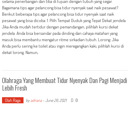
selama penerbangan dan tiba di tujuan dengan tubuh yang segar.
Bagaimana tips agar pelancong bisa tidur nyenyak saat naik pesawat?
Berikut beberapa tips agar pelancong bisa tidur nyenyak saat naik
pesawat yang bisa dicoba: 1. Pilih Tempat Duduk yang Tepat Dekat jendela:
Jika Anda mudah tertidur dengan pemandangan, pilihlah kursi dekat
jendela. Anda bisa bersandar pada dinding dan cahaya matahari yang
masuk bisa membantu mengatur ritme sirkadian tubuh. Lorong: Jika
Anda perlu sering ke toilet atau ingin meregangkan kaki, pilihlah kursi di
dekat lorong. Namun,
Olahraga Yang Membuat Tidur Nyenyak Dan Pagi Menjadi
Lebih Fresh
Olah Raga
0
by
adriana
-
June 26, 2021