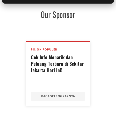
Our Sponsor
POJOK POPULER
Cek Info Menarik dan
Peluang Terbaru di Sekitar
Jakarta Hari Ini!
BACA SELENGKAPNYA