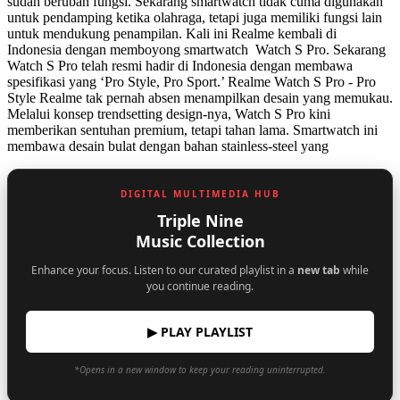
sudah berubah fungsi. Sekarang smartwatch tidak cuma digunakan
untuk pendamping ketika olahraga, tetapi juga memiliki fungsi lain
untuk mendukung penampilan. Kali ini Realme kembali di
Indonesia dengan memboyong smartwatch Watch S Pro. Sekarang
Watch S Pro telah resmi hadir di Indonesia dengan membawa
spesifikasi yang ‘Pro Style, Pro Sport.’ Realme Watch S Pro - Pro
Style Realme tak pernah absen menampilkan desain yang memukau.
Melalui konsep trendsetting design-nya, Watch S Pro kini
memberikan sentuhan premium, tetapi tahan lama. Smartwatch ini
membawa desain bulat dengan bahan stainless-steel yang
DIGITAL MULTIMEDIA HUB
Triple Nine
Music Collection
Enhance your focus. Listen to our curated playlist in a
new tab
while
you continue reading.
▶ PLAY PLAYLIST
*Opens in a new window to keep your reading uninterrupted.