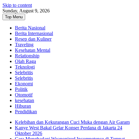
Skip to content
Sunday, August 9, 2026
Top Menu
Berita Nasional
Berita Internasional
Resep dan Kuliner
Traveling
Kesehatan Mental
Relationship
Olah Raga
Teknologi
Selebritis
Selebritis
Ekonomi
Politik
Otomotif
kesehatan
Hiburan
Pendidikan
Kelebihan dan Kekurangan Cuci Muka dengan Air Garam
Kanye West Bakal Gelar Konser Perdana di Jakarta 24
Oktober 2026
Cara Menghadapi Weaponized Incompetence di Tempat