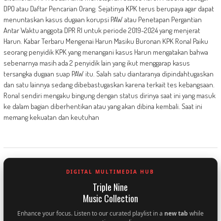
DPO atau Daftar Pencarian Orang. Sejatinya KPK terus berupaya agar dapat
menuntaskan kasus dugaan korupsi PAW atau Penetapan Pergantian
Antar Waktu anggota DPR RI untuk periode 2019-2024 yang menjerat
Harun. Kabar Terbaru Mengenai Harun Masiku Buronan KPK Ronal Paiku
seorang penyidik KPK yang menangani kasus Harun mengatakan bahwa
sebenarnya masih ada 2 penyidik lain yang ikut menggarap kasus
tersangka dugaan suap PAW itu. Salah satu diantaranya dipindahtugaskan
dan satu lainnya sedang dibebastugaskan karena terkait tes kebangsaan.
Ronal sendiri mengaku bingung dengan status dirinya saat ini yang masuk
ke dalam bagian diberhentikan atau yang akan dibina kembali. Saat ini
memang kekuatan dan keutuhan
DIGITAL MULTIMEDIA HUB
Triple Nine
Music Collection
Enhance your focus. Listen to our curated playlist in a
new tab
while