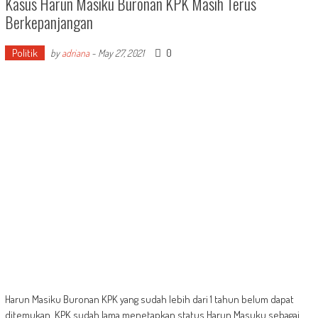
Kasus Harun Masiku Buronan KPK Masih Terus
Berkepanjangan
Politik
0
by
adriana
-
May 27, 2021
Harun Masiku Buronan KPK yang sudah lebih dari 1 tahun belum dapat
ditemukan. KPK sudah lama menetapkan status Harun Masuku sebagai