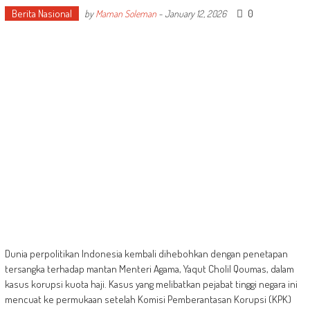
Berita Nasional
0
by
Maman Soleman
-
January 12, 2026
Dunia perpolitikan Indonesia kembali dihebohkan dengan penetapan
tersangka terhadap mantan Menteri Agama, Yaqut Cholil Qoumas, dalam
kasus korupsi kuota haji. Kasus yang melibatkan pejabat tinggi negara ini
mencuat ke permukaan setelah Komisi Pemberantasan Korupsi (KPK)