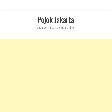
Skip
Pojok Jakarta
to
content
Baca Berita dan Belanja Online