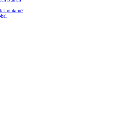
ok Untukmu?
obal