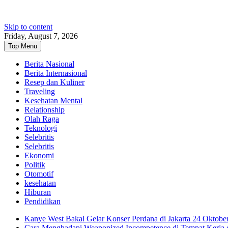
Skip to content
Friday, August 7, 2026
Top Menu
Berita Nasional
Berita Internasional
Resep dan Kuliner
Traveling
Kesehatan Mental
Relationship
Olah Raga
Teknologi
Selebritis
Selebritis
Ekonomi
Politik
Otomotif
kesehatan
Hiburan
Pendidikan
Kanye West Bakal Gelar Konser Perdana di Jakarta 24 Oktobe
Cara Menghadapi Weaponized Incompetence di Tempat Kerja