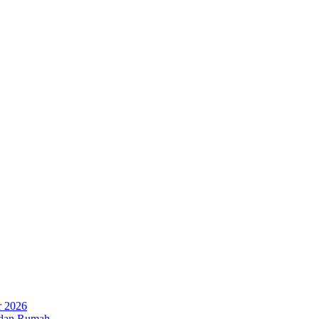
r 2026
 dan Rumah