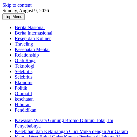
Skip to content
Sunday, August 9, 2026
Top Menu
Berita Nasional
Berita Internasional
Resep dan Kuliner
Traveling
Kesehatan Mental
Relationship
Olah Raga
Teknologi
Selebritis
Selebritis
Ekonomi
Politik
Otomotif
kesehatan
Hiburan
Pendidikan
Kawasan Wisata Gunung Bromo Ditutup Total, Ini
Penyebabnya
Kelebihan dan Kekurangan Cuci Muka dengan Air Garam
Kanye West Bakal Gelar Konser Perdana di Jakarta 24