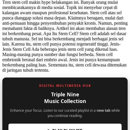
Tren stem cell makin hype belakangan ini. Banyak orang mulai
membicarakannya di media sosial. Topik ini menyebar cepat di
kalangan awam maupun profesional kesehatan. Stem cell atau sel
punca dianggap solusi masa depan. Klaimnya beragam, mulai dari
anti-penuaan hingga penyembuhan penyakit kronis. Namun, penting
memahami fakta di baliknya. Artikel ini akan membahas alasan tren
ini berkembang pesat. Apa Itu Stem Cell? Stem cell adalah sel dasar
tubuh manusia. Sel ini bisa berkembang menjadi berbagai jenis sel
lain. Karena itu, stem cell punya potensi regeneratif tinggi. Jenis-
Jenis Stem Cell Ada beberapa jenis stem cell yang dikenal luas.
Masing-masing punya sumber dan fungsi berbeda. Stem cell
embrionik berasal dari embrio awal. Jenis ini punya kemampuan
berkembang paling luas. Sementara itu, stem cell dewasa ditemukan
di jaringan tubuh tertentu.
DIGITAL MULTIMEDIA HUB
Triple Nine
Music Collection
Enhance your focus. Listen to our curated playlist in a
new tab
while
you continue reading.