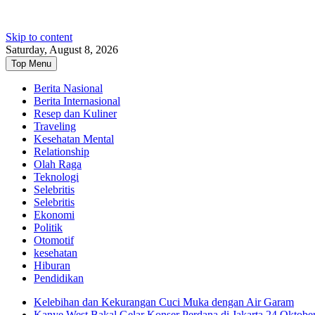
Skip to content
Saturday, August 8, 2026
Top Menu
Berita Nasional
Berita Internasional
Resep dan Kuliner
Traveling
Kesehatan Mental
Relationship
Olah Raga
Teknologi
Selebritis
Selebritis
Ekonomi
Politik
Otomotif
kesehatan
Hiburan
Pendidikan
Kelebihan dan Kekurangan Cuci Muka dengan Air Garam
Kanye West Bakal Gelar Konser Perdana di Jakarta 24 Oktobe