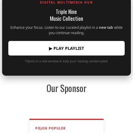
DIGITAL MULTIMEDIA HUB
Triple Nine
Music Collection
Enhance your focus. Listen to our curated playlist in a
new tab
while
you continue reading.
▶ PLAY PLAYLIST
*Opens in a new window to keep your reading uninterrupted.
Our Sponsor
POJOK POPULER