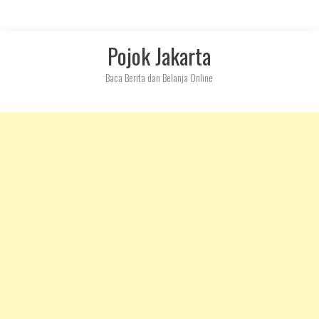
Skip
Pojok Jakarta
to
content
Baca Berita dan Belanja Online