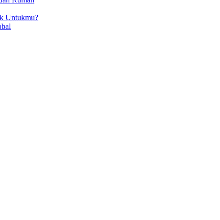
ok Untukmu?
obal