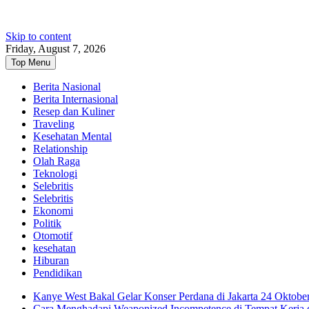
Skip to content
Friday, August 7, 2026
Top Menu
Berita Nasional
Berita Internasional
Resep dan Kuliner
Traveling
Kesehatan Mental
Relationship
Olah Raga
Teknologi
Selebritis
Selebritis
Ekonomi
Politik
Otomotif
kesehatan
Hiburan
Pendidikan
Kanye West Bakal Gelar Konser Perdana di Jakarta 24 Oktobe
Cara Menghadapi Weaponized Incompetence di Tempat Kerja