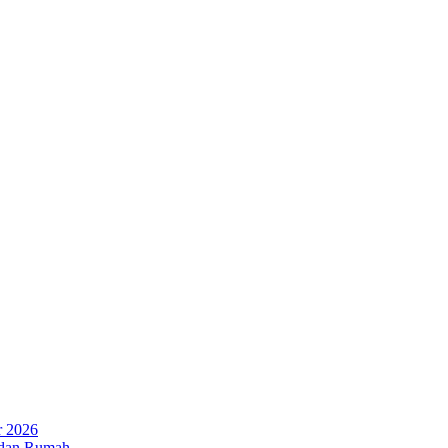
r 2026
 dan Rumah