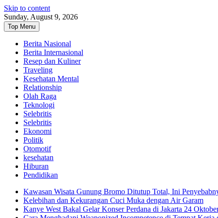
Skip to content
Sunday, August 9, 2026
Top Menu
Berita Nasional
Berita Internasional
Resep dan Kuliner
Traveling
Kesehatan Mental
Relationship
Olah Raga
Teknologi
Selebritis
Selebritis
Ekonomi
Politik
Otomotif
kesehatan
Hiburan
Pendidikan
Kawasan Wisata Gunung Bromo Ditutup Total, Ini Penyebabn
Kelebihan dan Kekurangan Cuci Muka dengan Air Garam
Kanye West Bakal Gelar Konser Perdana di Jakarta 24 Oktobe
Cara Menghadapi Weaponized Incompetence di Tempat Kerja