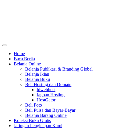
Home
Baca Berita
Belanja Online
Belanja Publikasi & Branding Global
Belanja Iklan
Belanja Buku
Beli Hosting dan Domain
Idwebhost
Jagoan Hosting
HostGator
Beli Foto
Beli Pulsa dan Bayar-Bayar
Belanja Barang Online
Koleksi Buku Gratis
Jaringan Penginapan Kami