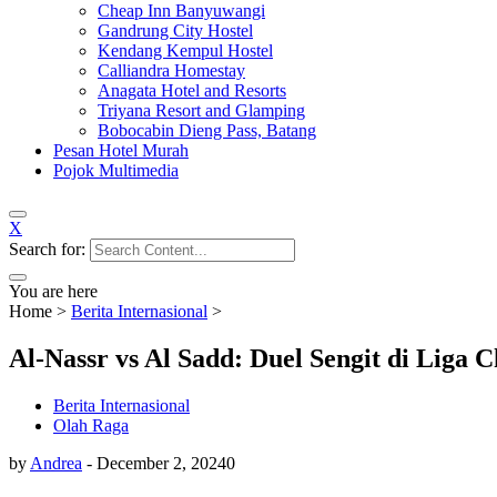
Cheap Inn Banyuwangi
Gandrung City Hostel
Kendang Kempul Hostel
Calliandra Homestay
Anagata Hotel and Resorts
Triyana Resort and Glamping
Bobocabin Dieng Pass, Batang
Pesan Hotel Murah
Pojok Multimedia
X
Search for:
You are here
Home
>
Berita Internasional
>
Al-Nassr vs Al Sadd: Duel Sengit di Liga
Berita Internasional
Olah Raga
by
Andrea
-
December 2, 2024
0