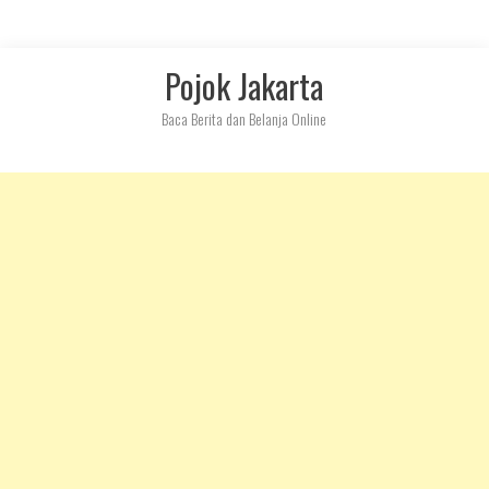
Skip
Pojok Jakarta
to
content
Baca Berita dan Belanja Online